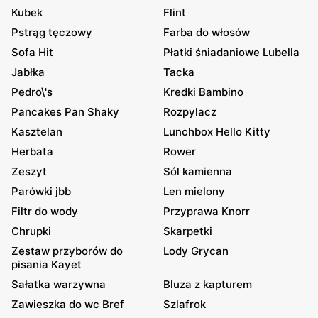
Kubek
Flint
Pstrąg tęczowy
Farba do włosów
Sofa Hit
Płatki śniadaniowe Lubella
Jabłka
Tacka
Pedro\'s
Kredki Bambino
Pancakes Pan Shaky
Rozpylacz
Kasztelan
Lunchbox Hello Kitty
Herbata
Rower
Zeszyt
Sól kamienna
Parówki jbb
Len mielony
Filtr do wody
Przyprawa Knorr
Chrupki
Skarpetki
Zestaw przyborów do
Lody Grycan
pisania Kayet
Sałatka warzywna
Bluza z kapturem
Zawieszka do wc Bref
Szlafrok