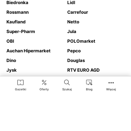
Biedronka
Lidl
Rossmann
Carrefour
Kaufland
Netto
Super-Pharm
Jula
OBI
POLOmarket
Auchan Hipermarket
Pepco
Dino
Douglas
Jysk
RTV EURO AGD
Action
Media Expert
Deichmann
Media Markt
Gazetki
Oferty
Szukaj
Blog
Więcej
Ding.pl to serwis internetowy prezentujący
gazetki promocyjne
oraz
katalogi
sklepów i dużych sieci handlowych. Dzięki
geolokalizacji otrzymasz przede wszystkim oferty sklepów, z
Twojego bliskiego otoczenia. Dodatkowo na stronie znajdziesz
adresy sklepów, więc w trakcie podróży bez problemu trafisz do
ulubionego sklepu.