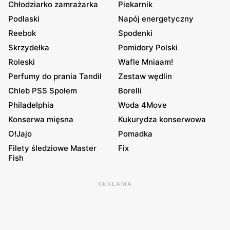
Chłodziarko zamrażarka
Piekarnik
Podlaski
Napój energetyczny
Reebok
Spodenki
Skrzydełka
Pomidory Polski
Roleski
Wafle Mniaam!
Perfumy do prania Tandil
Zestaw wędlin
Chleb PSS Społem
Borelli
Philadelphia
Woda 4Move
Konserwa mięsna
Kukurydza konserwowa
O!Jajo
Pomadka
Filety śledziowe Master
Fix
Fish
REKLAMA