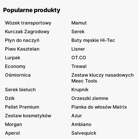
Popularne produkty
Wózek transportowy
Mamut
Kurczak Zagrodowy
Serek
Płyn do naczyń
Buty męskie Hi-Tec
Piwo Kasztelan
Lisner
Lurpak
OT.CO
Economy
Trewal
Ośmiornica
Zestaw kluczy nasadowych
Meec Tools
Serek bieluch
Krupnik
Dzik
Orzeszki ziemne
Pellet Premium
Pianka do włosów Matrix
Zestaw kosmetyków
Azur
Morgan
Ambiano
Aperol
Salvequick