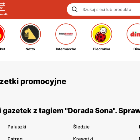
handlu
ket
Netto
Intermarche
Biedronka
Din
azetki promocyjne
 gazetek z tagiem "Dorada Sona". Spra
Paluszki
Śledzie
Pstrąg
Krewetki