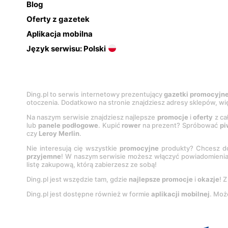
Blog
Oferty z gazetek
Aplikacja mobilna
Język serwisu: Polski
Ding.pl to serwis internetowy prezentujący
gazetki promocyjn
otoczenia. Dodatkowo na stronie znajdziesz adresy sklepów, wię
Na naszym serwisie znajdziesz najlepsze
promocje
i
oferty
z ca
lub
panele podłogowe
. Kupić
rower
na prezent? Spróbować
pi
czy
Leroy Merlin
.
Nie interesują cię wszystkie
promocyjne
produkty? Chcesz do
przyjemne
! W naszym serwisie możesz włączyć powiadomieni
listę zakupową, którą zabierzesz ze sobą!
Ding.pl jest wszędzie tam, gdzie
najlepsze promocje
i
okazje
! 
Ding.pl jest dostępne również w formie
aplikacji mobilnej
. Moż