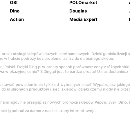
OBI
POLOmarket
Dino
Douglas
Action
Media Expert
e
oraz
katalogi
sklepów i dużych sieci handlowych. Dzięki geolokalizacji
c w trakcie podróży bez problemu trafisz do ulubionego sklepu.
łej Polski. Dzięki Ding.pl w prosty sposób porównasz ceny z różnych skl
wa
w okazyjnej cenie? Z Ding.pl jest to bardzo proste! U nas dostanies
stawać powiadomienia tylko od wybranych sieci? Wypatrujesz jakieg
a do
ulubionych produktów
i sieci sklepów, dzięki czemu nigdy nie prz
Z nami nigdy nie przegapisz nowych promocji sklepów
Pepco
, Jysk,
Dino
,
ecie ją pobrać za darmo z naszej strony internetowej.