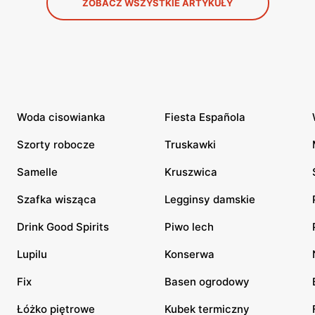
ZOBACZ WSZYSTKIE ARTYKUŁY
Woda cisowianka
Fiesta Española
Szorty robocze
Truskawki
Samelle
Kruszwica
Szafka wisząca
Legginsy damskie
Drink Good Spirits
Piwo lech
Lupilu
Konserwa
Fix
Basen ogrodowy
Łóżko piętrowe
Kubek termiczny