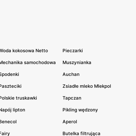
Woda kokosowa Netto
Pieczarki
Mechanika samochodowa
Muszynianka
Spodenki
Auchan
Paszteciki
Zsiadłe mleko Mlekpol
Polskie truskawki
Tapczan
Napój lipton
Pikling wędzony
Benecol
Aperol
Fairy
Butelka filtrująca