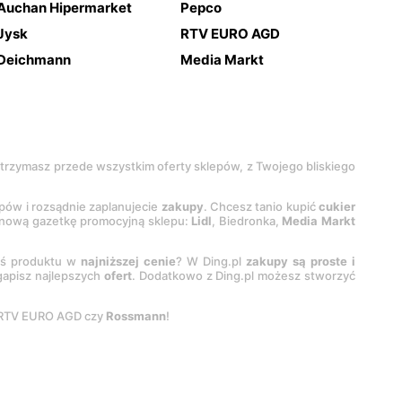
Auchan Hipermarket
Pepco
Jysk
RTV EURO AGD
Deichmann
Media Markt
 otrzymasz przede wszystkim oferty sklepów, z Twojego bliskiego
epów i rozsądnie zaplanujecie
zakupy
. Chcesz tanio kupić
cukier
z nową gazetkę promocyjną sklepu:
Lidl
, Biedronka,
Media Markt
oś produktu w
najniższej cenie
? W Ding.pl
zakupy są proste i
egapisz najlepszych
ofert
. Dodatkowo z Ding.pl możesz stworzyć
 RTV EURO AGD czy
Rossmann
!