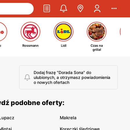
o
Rossmann
Lidl
Czas na
Ta
grilla!
kosm
Dodaj frazę "Dorada Sona" do
ulubionych, a otrzymasz powiadomienia
o nowych ofertach
wdź podobne oferty:
Łupacz
Makrela
Mintaj
Koreczki śledziowe