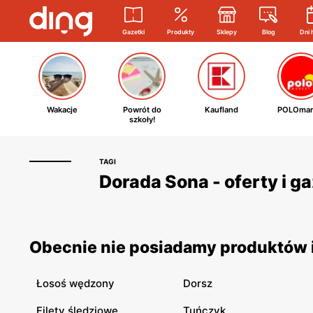
Gazetki
Produkty
Sklepy
Blog
Dni 
Wakacje
Powrót do
Kaufland
POLOmar
szkoły!
TAGI
Dorada Sona - oferty i g
Obecnie nie posiadamy produktów i
Łosoś wędzony
Dorsz
Filety śledziowe
Tuńczyk