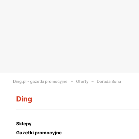
Ding.pl - gazetki promocyjne
Oferty
Dorada Sona
Ding
Sklepy
Gazetki promocyjne