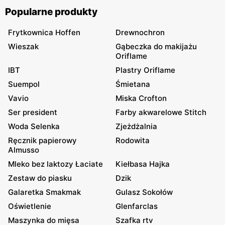
Popularne produkty
Frytkownica Hoffen
Drewnochron
Wieszak
Gąbeczka do makijażu
Oriflame
IBT
Plastry Oriflame
Suempol
Śmietana
Vavio
Miska Crofton
Ser president
Farby akwarelowe Stitch
Woda Selenka
Zjeżdżalnia
Ręcznik papierowy
Rodowita
Almusso
Mleko bez laktozy Łaciate
Kiełbasa Hajka
Zestaw do piasku
Dzik
Galaretka Smakmak
Gulasz Sokołów
Oświetlenie
Glenfarclas
Maszynka do mięsa
Szafka rtv