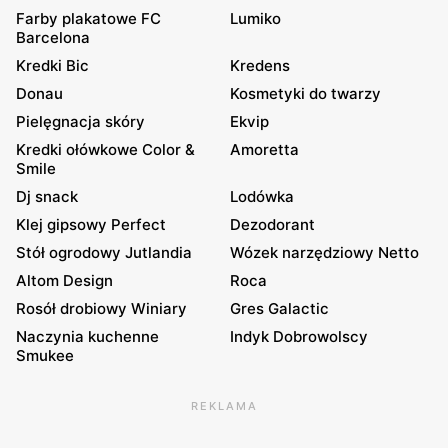
Farby plakatowe FC
Lumiko
Barcelona
Kredki Bic
Kredens
Donau
Kosmetyki do twarzy
Pielęgnacja skóry
Ekvip
Kredki ołówkowe Color &
Amoretta
Smile
Dj snack
Lodówka
Klej gipsowy Perfect
Dezodorant
Stół ogrodowy Jutlandia
Wózek narzędziowy Netto
Altom Design
Roca
Rosół drobiowy Winiary
Gres Galactic
Naczynia kuchenne
Indyk Dobrowolscy
Smukee
REKLAMA