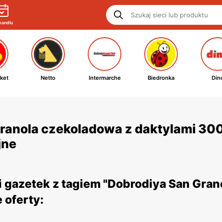
handlu
ket
Netto
Intermarche
Biedronka
Din
ranola czekoladowa z daktylami 300
jne
 gazetek z tagiem "Dobrodiya San Gran
 oferty: