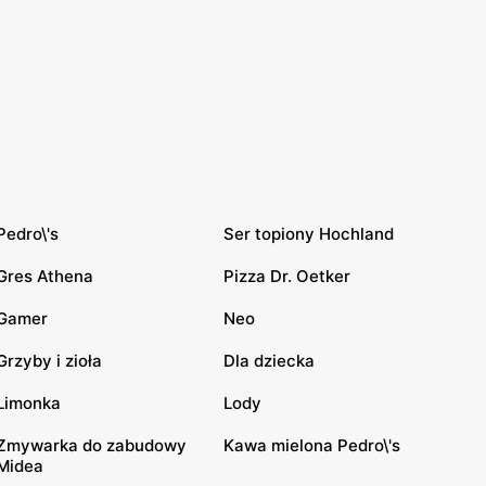
Pedro\'s
Ser topiony Hochland
Gres Athena
Pizza Dr. Oetker
Gamer
Neo
Grzyby i zioła
Dla dziecka
Limonka
Lody
Zmywarka do zabudowy
Kawa mielona Pedro\'s
Midea