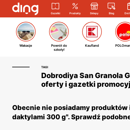
Gazetki
Produkty
Sklepy
Blog
Dni 
Wakacje
Powrót do
Kaufland
POLOmar
szkoły!
TAGI
Dobrodiya San Granola G
oferty i gazetki promocy
Obecnie nie posiadamy produktów i
daktylami 300 g". Sprawdź podobne