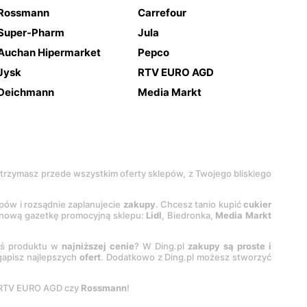
Rossmann
Carrefour
Super-Pharm
Jula
Auchan Hipermarket
Pepco
Jysk
RTV EURO AGD
Deichmann
Media Markt
 otrzymasz przede wszystkim oferty sklepów, z Twojego bliskiego
epów i rozsądnie zaplanujecie
zakupy
. Chcesz tanio kupić
cukier
z nową gazetkę promocyjną sklepu:
Lidl
, Biedronka,
Media Markt
oś produktu w
najniższej cenie
? W Ding.pl
zakupy są proste i
egapisz najlepszych
ofert
. Dodatkowo z Ding.pl możesz stworzyć
 RTV EURO AGD czy
Rossmann
!