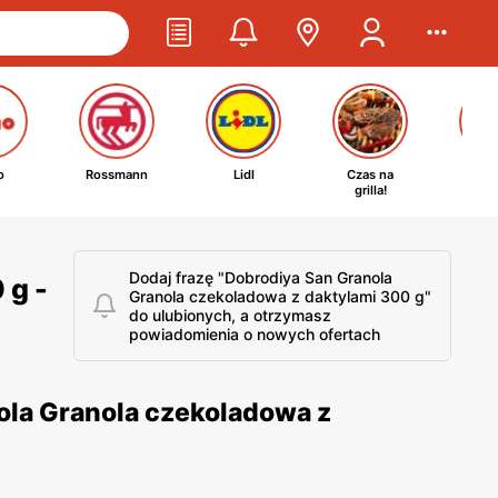
o
Rossmann
Lidl
Czas na
Ta
grilla!
kosm
Dodaj frazę "Dobrodiya San Granola
 g -
Granola czekoladowa z daktylami 300 g"
do ulubionych, a otrzymasz
powiadomienia o nowych ofertach
ola Granola czekoladowa z