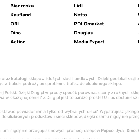
Biedronka
Lidl
Kaufland
Netto
OBI
POLOmarket
Dino
Douglas
Action
Media Expert
e
oraz
katalogi
sklepów i dużych sieci handlowych. Dzięki geolokalizacji
c w trakcie podróży bez problemu trafisz do ulubionego sklepu.
łej Polski. Dzięki Ding.pl w prosty sposób porównasz ceny z różnych skl
wa
w okazyjnej cenie? Z Ding.pl jest to bardzo proste! U nas dostanies
stawać powiadomienia tylko od wybranych sieci? Wypatrujesz jakieg
a do
ulubionych produktów
i sieci sklepów, dzięki czemu nigdy nie prz
Z nami nigdy nie przegapisz nowych promocji sklepów
Pepco
, Jysk,
Dino
,