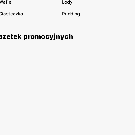
Wafle
Lody
Ciasteczka
Pudding
 gazetek promocyjnych