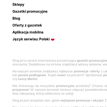
Sklepy
Gazetki promocyjne
Blog
Oferty z gazetek
Aplikacja mobilna
Język serwisu: Polski
Ding.pl to serwis internetowy prezentujący
gazetki promocyjn
otoczenia. Dodatkowo na stronie znajdziesz adresy sklepów, wię
Na naszym serwisie znajdziesz najlepsze
promocje
i
oferty
z ca
lub
panele podłogowe
. Kupić
rower
na prezent? Spróbować
pi
czy
Leroy Merlin
.
Nie interesują cię wszystkie
promocyjne
produkty? Chcesz do
przyjemne
! W naszym serwisie możesz włączyć powiadomieni
listę zakupową, którą zabierzesz ze sobą!
Ding.pl jest wszędzie tam, gdzie
najlepsze promocje
i
okazje
! 