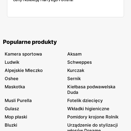
Popularne produkty
Kamera sportowa
Aksam
Ludwik
Schweppes
Alpejskie Mleczko
Kurczak
Oshee
Sernik
Maskotka
Kiełbasa podwawelska
Duda
Musli Purella
Fotelik dziecięcy
Gulasz
Wkładki higieniczne
Mop płaski
Pomidory krojone Rolnik
Bluzki
Urządzenie do stylizacji
włosów Dreame