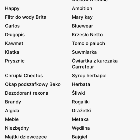
Happy
Ambition
Filtr do wody Brita
Mary kay
Carlos
Bluewear
Długopis
Krzesło Netto
Kawmet
Tomcio paluch
Klatka
Suwmiarka
Prysznic
Ćwiartka z kurczaka
Carrefour
Chrupki Cheetos
Syrop herbapol
Okap podszafkowy Beko
Herbata
Dezodorant rexona
Śliwki
Brandy
Rogaliki
Algida
Drażetki
Meble
Metaxa
Niezbędny
Wędlina
Majtki dziewczęce
Bajgiel