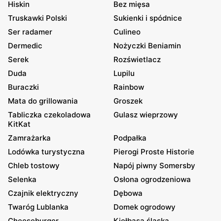
Hiskin
Bez mięsa
Truskawki Polski
Sukienki i spódnice
Ser radamer
Culineo
Dermedic
Nożyczki Beniamin
Serek
Rozświetlacz
Duda
Lupilu
Buraczki
Rainbow
Mata do grillowania
Groszek
Tabliczka czekoladowa
Gulasz wieprzowy
KitKat
Zamrażarka
Podpałka
Lodówka turystyczna
Pierogi Proste Historie
Chleb tostowy
Napój piwny Somersby
Selenka
Osłona ogrodzeniowa
Czajnik elektryczny
Dębowa
Twaróg Lublanka
Domek ogrodowy
Cheeseburger
Kiełbasa śląska