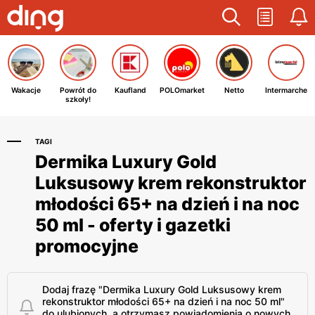
Wakacje
Powrót do
Kaufland
POLOmarket
Netto
Intermarche
szkoły!
TAGI
Dermika Luxury Gold
Luksusowy krem rekonstruktor
młodości 65+ na dzień i na noc
50 ml - oferty i gazetki
promocyjne
Dodaj frazę "Dermika Luxury Gold Luksusowy krem
rekonstruktor młodości 65+ na dzień i na noc 50 ml"
do ulubionych, a otrzymasz powiadomienia o nowych