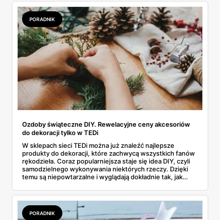
PORADNIK
Ozdoby świąteczne DIY. Rewelacyjne ceny akcesoriów
do dekoracji tylko w TEDi
W sklepach sieci TEDi można już znaleźć najlepsze
produkty do dekoracji, które zachwycą wszystkich fanów
rękodzieła. Coraz popularniejsza staje się idea DIY, czyli
samodzielnego wykonywania niektórych rzeczy. Dzięki
temu są niepowtarzalne i wyglądają dokładnie tak, jak
sobie wymarzyliśmy. W ofercie sklepu TEDi
zainteresowani znajdą między innymi ozdobne taśmy
klejące, brokaty czy cekiny. O najciekawszych produktach
do zdobienia przeczytasz w naszym artykule.
PORADNIK