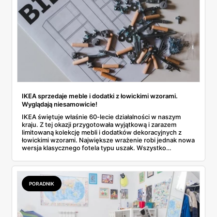
IKEA sprzedaje meble i dodatki z łowickimi wzorami.
Wyglądają niesamowicie!
IKEA świętuje właśnie 60-lecie działalności w naszym
kraju. Z tej okazji przygotowała wyjątkową i zarazem
limitowaną kolekcję mebli i dodatków dekoracyjnych z
łowickimi wzorami. Największe wrażenie robi jednak nowa
wersja klasycznego fotela typu uszak. Wszystko
wskazuje na to, że będzie to prawdziwy hit sprzedażowy!
Poznaj szczegóły dotyczące tej oferty specjalnej!
PORADNIK