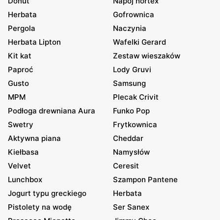
Donut
Napój hortex
Herbata
Gofrownica
Pergola
Naczynia
Herbata Lipton
Wafelki Gerard
Kit kat
Zestaw wieszaków
Paproć
Lody Gruvi
Gusto
Samsung
MPM
Plecak Crivit
Podłoga drewniana Aura
Funko Pop
Swetry
Frytkownica
Aktywna piana
Cheddar
Kiełbasa
Namysłów
Velvet
Ceresit
Lunchbox
Szampon Pantene
Jogurt typu greckiego
Herbata
Pistolety na wodę
Ser Sanex