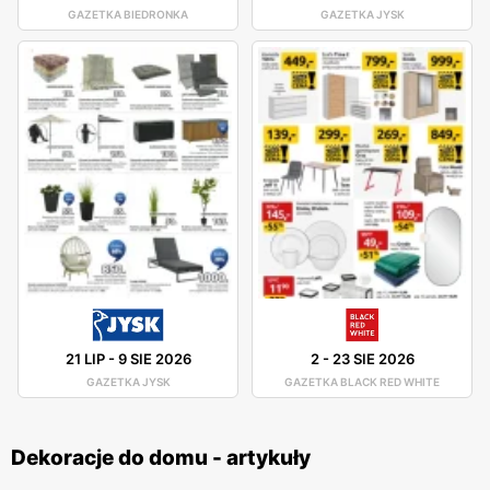
GAZETKA BIEDRONKA
GAZETKA JYSK
21 LIP
-
9 SIE 2026
2
-
23 SIE 2026
GAZETKA JYSK
GAZETKA BLACK RED WHITE
Dekoracje do domu - artykuły