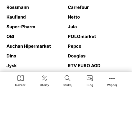
Rossmann
Carrefour
Kaufland
Netto
Super-Pharm
Jula
OBI
POLOmarket
Auchan Hipermarket
Pepco
Dino
Douglas
Jysk
RTV EURO AGD
Action
Media Expert
Deichmann
Media Markt
Gazetki
Oferty
Szukaj
Blog
Więcej
Ding.pl to serwis internetowy prezentujący
gazetki promocyjne
oraz
katalogi
sklepów i dużych sieci handlowych. Dzięki
geolokalizacji otrzymasz przede wszystkim oferty sklepów, z
Twojego bliskiego otoczenia. Dodatkowo na stronie znajdziesz
adresy sklepów, więc w trakcie podróży bez problemu trafisz do
ulubionego sklepu.