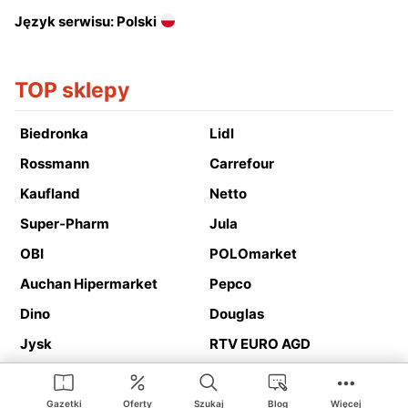
Język serwisu: Polski
TOP sklepy
Biedronka
Lidl
Rossmann
Carrefour
Kaufland
Netto
Super-Pharm
Jula
OBI
POLOmarket
Auchan Hipermarket
Pepco
Dino
Douglas
Jysk
RTV EURO AGD
Action
Media Expert
Deichmann
Media Markt
Gazetki
Oferty
Szukaj
Blog
Więcej