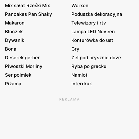
Mix sałat Rześki Mix
Worxon
Pancakes Pan Shaky
Poduszka dekoracyjna
Makaron
Telewizory i rtv
Bloczek
Lampa LED Noveen
Dywanik
Konturówka do ust
Bona
Gry
Deserek gerber
Żel pod prysznic dove
Piwoszki Morliny
Ryba po grecku
Ser polmlek
Namiot
Piżama
Interdruk
REKLAMA