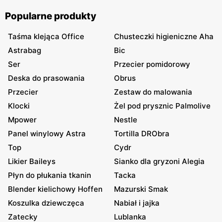
Popularne produkty
Taśma klejąca Office
Chusteczki higieniczne Aha
Astrabag
Bic
Ser
Przecier pomidorowy
Deska do prasowania
Obrus
Przecier
Zestaw do malowania
Klocki
Żel pod prysznic Palmolive
Mpower
Nestle
Panel winylowy Astra
Tortilla DRObra
Top
Cydr
Likier Baileys
Sianko dla gryzoni Alegia
Płyn do płukania tkanin
Tacka
Blender kielichowy Hoffen
Mazurski Smak
Koszulka dziewczęca
Nabiał i jajka
Zatecky
Lublanka