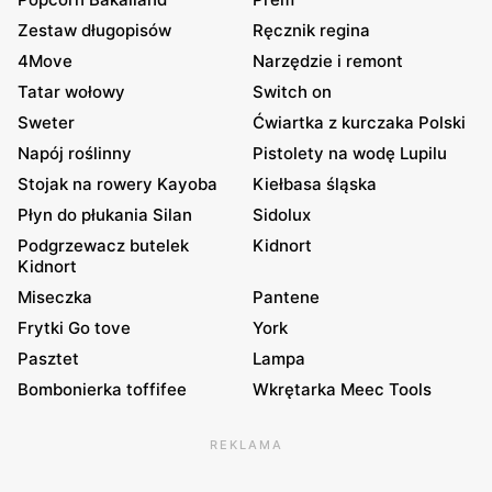
Zestaw długopisów
Ręcznik regina
4Move
Narzędzie i remont
Tatar wołowy
Switch on
Sweter
Ćwiartka z kurczaka Polski
Napój roślinny
Pistolety na wodę Lupilu
Stojak na rowery Kayoba
Kiełbasa śląska
Płyn do płukania Silan
Sidolux
Podgrzewacz butelek
Kidnort
Kidnort
Miseczka
Pantene
Frytki Go tove
York
Pasztet
Lampa
Bombonierka toffifee
Wkrętarka Meec Tools
REKLAMA