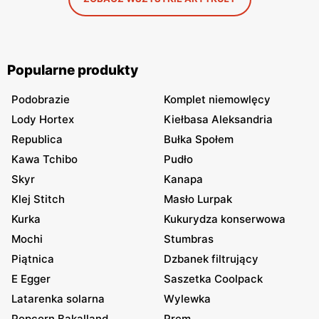
Popularne produkty
Podobrazie
Komplet niemowlęcy
Lody Hortex
Kiełbasa Aleksandria
Republica
Bułka Społem
Kawa Tchibo
Pudło
Skyr
Kanapa
Klej Stitch
Masło Lurpak
Kurka
Kukurydza konserwowa
Mochi
Stumbras
Piątnica
Dzbanek filtrujący
E Egger
Saszetka Coolpack
Latarenka solarna
Wylewka
Popcorn Bakalland
Prem