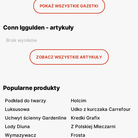
POKAŻ WSZYSTKIE GAZETKI
Conn Iggulden - artykuły
Brak wyników
ZOBACZ WSZYSTKIE ARTYKUŁY
Popularne produkty
Podkład do twarzy
Holcim
Luksusowa
Udko z kurczaka Carrefour
Uchwyt ścienny Gardenline
Kredki Grafix
Lody Diuna
Z Polskiej Mleczarni
Wymazywacz
Frosta