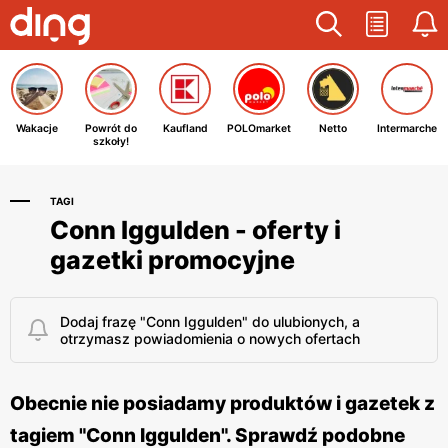
Wakacje
Powrót do
Kaufland
POLOmarket
Netto
Intermarche
szkoły!
TAGI
Conn Iggulden - oferty i
gazetki promocyjne
Dodaj frazę "Conn Iggulden" do ulubionych, a
otrzymasz powiadomienia o nowych ofertach
Obecnie nie posiadamy produktów i gazetek z
tagiem "Conn Iggulden". Sprawdź podobne