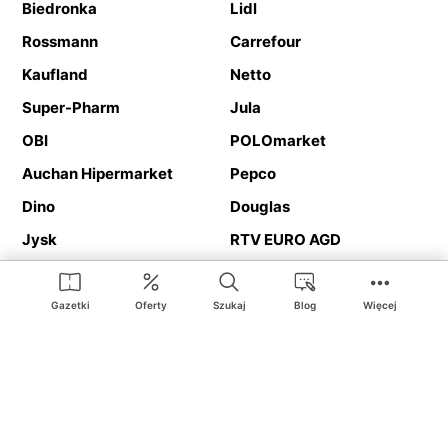
Biedronka
Lidl
Rossmann
Carrefour
Kaufland
Netto
Super-Pharm
Jula
OBI
POLOmarket
Auchan Hipermarket
Pepco
Dino
Douglas
Jysk
RTV EURO AGD
Action
Media Expert
Deichmann
Media Markt
Gazetki
Oferty
Szukaj
Blog
Więcej
Ding.pl to serwis internetowy prezentujący
gazetki promocyjne
oraz
katalogi
sklepów i dużych sieci handlowych. Dzięki
geolokalizacji otrzymasz przede wszystkim oferty sklepów, z
Twojego bliskiego otoczenia. Dodatkowo na stronie znajdziesz
adresy sklepów, więc w trakcie podróży bez problemu trafisz do
ulubionego sklepu.