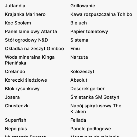
Jutlandia
Grillowanie
Krajanka Marinero
Kawa rozpuszczalna Tchibo
Koc Społem
Bieluch
Panel lamelowy Atlanta
Papier toaletowy
Stół ogrodowy N&D
Sistema
Okładka na zeszyt Gimboo
Emu
Woda mineralna Kinga
Narzuta
Pienińska
Crelando
Kołozeszyt
Koreczki śledziowe
Absolut
Blok rysunkowy
Deserek gerber
Josera
Śmietanka SM Gostyń
Chusteczki
Napój spirytusowy The
Kraken
Superfish
Fellada
Nepo plus
Panele podłogowe