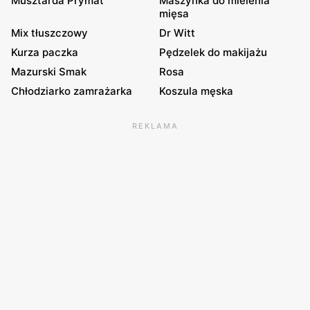
Musztarda Prymat
Maszynka do mielenia
mięsa
Mix tłuszczowy
Dr Witt
Kurza paczka
Pędzelek do makijażu
Mazurski Smak
Rosa
Chłodziarko zamrażarka
Koszula męska
REKLAMA