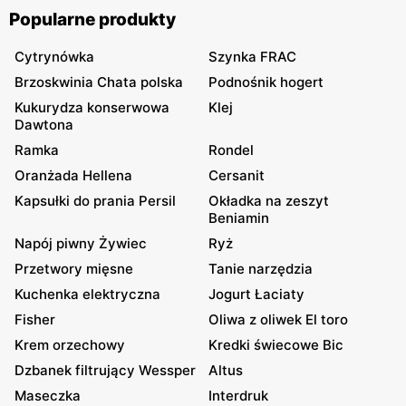
Popularne produkty
Cytrynówka
Szynka FRAC
Brzoskwinia Chata polska
Podnośnik hogert
Kukurydza konserwowa
Klej
Dawtona
Ramka
Rondel
Oranżada Hellena
Cersanit
Kapsułki do prania Persil
Okładka na zeszyt
Beniamin
Napój piwny Żywiec
Ryż
Przetwory mięsne
Tanie narzędzia
Kuchenka elektryczna
Jogurt Łaciaty
Fisher
Oliwa z oliwek El toro
Krem orzechowy
Kredki świecowe Bic
Dzbanek filtrujący Wessper
Altus
Maseczka
Interdruk