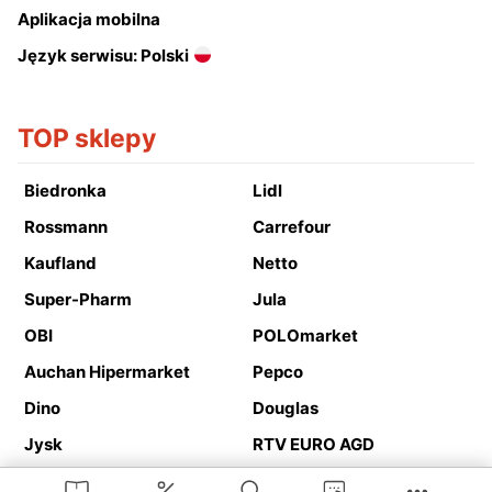
Aplikacja mobilna
Język serwisu: Polski
TOP sklepy
Biedronka
Lidl
Rossmann
Carrefour
Kaufland
Netto
Super-Pharm
Jula
OBI
POLOmarket
Auchan Hipermarket
Pepco
Dino
Douglas
Jysk
RTV EURO AGD
Action
Media Expert