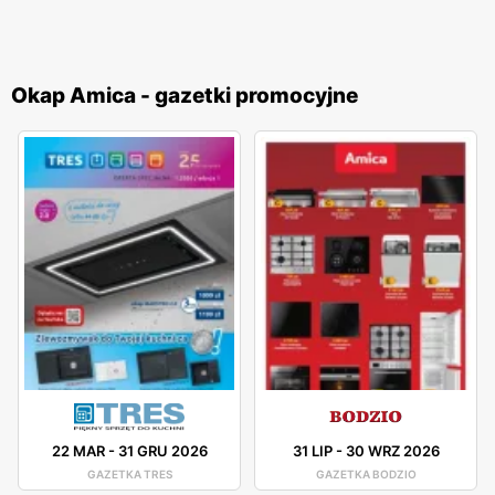
Okap Amica - gazetki promocyjne
22 MAR
-
31 GRU 2026
31 LIP
-
30 WRZ 2026
GAZETKA TRES
GAZETKA BODZIO