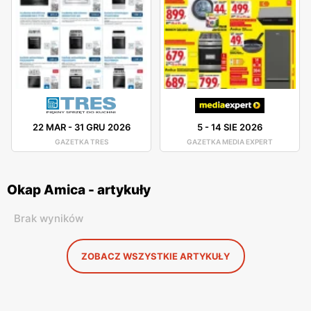
22 MAR
-
31 GRU 2026
5
-
14 SIE 2026
GAZETKA TRES
GAZETKA MEDIA EXPERT
Okap Amica - artykuły
Brak wyników
ZOBACZ WSZYSTKIE ARTYKUŁY