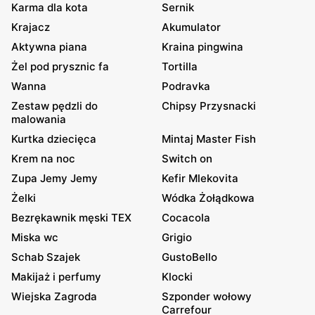
Karma dla kota
Sernik
Krajacz
Akumulator
Aktywna piana
Kraina pingwina
Żel pod prysznic fa
Tortilla
Wanna
Podravka
Zestaw pędzli do
Chipsy Przysnacki
malowania
Kurtka dziecięca
Mintaj Master Fish
Krem na noc
Switch on
Zupa Jemy Jemy
Kefir Mlekovita
Żelki
Wódka Żołądkowa
Bezrękawnik męski TEX
Cocacola
Miska wc
Grigio
Schab Szajek
GustoBello
Makijaż i perfumy
Klocki
Wiejska Zagroda
Szponder wołowy
Carrefour