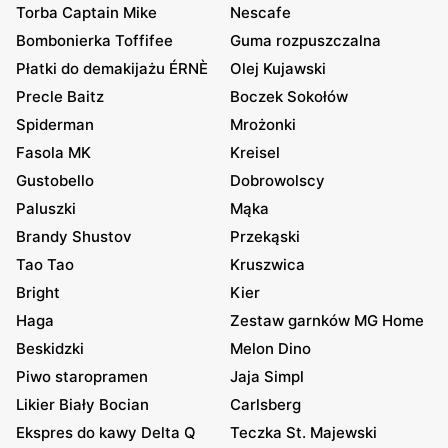
Torba Captain Mike
Nescafe
Bombonierka Toffifee
Guma rozpuszczalna
Płatki do demakijażu ÉRNÈ
Olej Kujawski
Precle Baitz
Boczek Sokołów
Spiderman
Mrożonki
Fasola MK
Kreisel
Gustobello
Dobrowolscy
Paluszki
Mąka
Brandy Shustov
Przekąski
Tao Tao
Kruszwica
Bright
Kier
Haga
Zestaw garnków MG Home
Beskidzki
Melon Dino
Piwo staropramen
Jaja Simpl
Likier Biały Bocian
Carlsberg
Ekspres do kawy Delta Q
Teczka St. Majewski