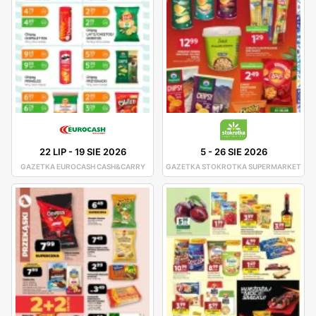
22 LIP
-
19 SIE 2026
5
-
26 SIE 2026
GAZETKA EUROCASH CASH&CARRY
GAZETKA STOKROTKA SUPERMARKET