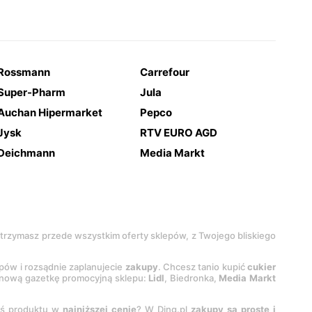
Rossmann
Carrefour
Super-Pharm
Jula
Auchan Hipermarket
Pepco
Jysk
RTV EURO AGD
Deichmann
Media Markt
 otrzymasz przede wszystkim oferty sklepów, z Twojego bliskiego
epów i rozsądnie zaplanujecie
zakupy
. Chcesz tanio kupić
cukier
z nową gazetkę promocyjną sklepu:
Lidl
, Biedronka,
Media Markt
oś produktu w
najniższej cenie
? W Ding.pl
zakupy są proste i