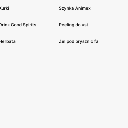
Kurki
Szynka Animex
Drink Good Spirits
Peeling do ust
Herbata
Żel pod prysznic fa