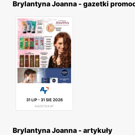
Brylantyna Joanna - gazetki promo
31 LIP
-
31 SIE 2026
GAZETKA AT
Brylantyna Joanna - artykuły