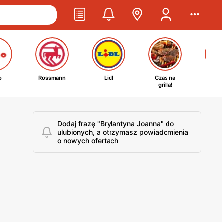
o
Rossmann
Lidl
Czas na
Ta
grilla!
kosm
Dodaj frazę "Brylantyna Joanna" do
ulubionych, a otrzymasz powiadomienia
o nowych ofertach