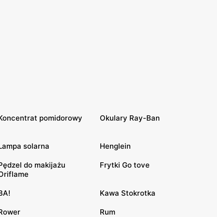
Koncentrat pomidorowy
Okulary Ray-Ban
Lampa solarna
Henglein
Pędzel do makijażu
Frytki Go tove
Oriflame
BA!
Kawa Stokrotka
Rower
Rum