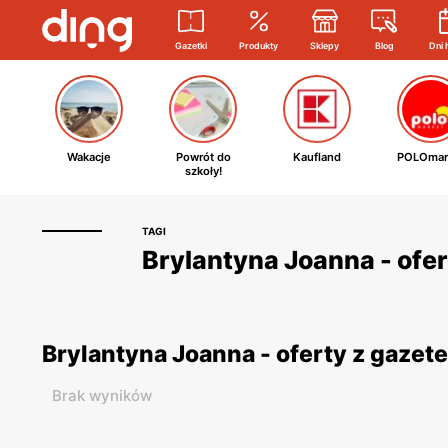
Gazetki
Produkty
Sklepy
Blog
Dni 
Wakacje
Powrót do
Kaufland
POLOmar
szkoły!
TAGI
Brylantyna Joanna - ofer
Brylantyna Joanna - oferty z gaze
Brak wyników