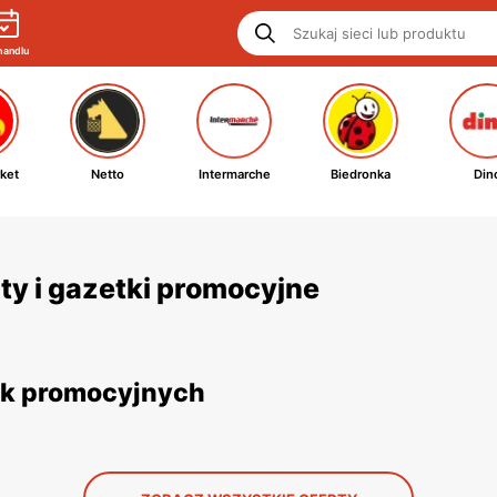
handlu
ket
Netto
Intermarche
Biedronka
Din
ty i gazetki promocyjne
tek promocyjnych