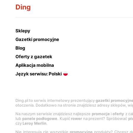
Ding
Sklepy
Gazetki promocyjne
Blog
Oferty z gazetek
Aplikacja mobilna
Język serwisu: Polski
Ding.pl to serwis internetowy prezentujący
gazetki promocyjn
otoczenia. Dodatkowo na stronie znajdziesz adresy sklepów, wię
Na naszym serwisie znajdziesz najlepsze
promocje
i
oferty
z ca
lub
panele podłogowe
. Kupić
rower
na prezent? Spróbować
pi
czy
Leroy Merlin
.
Nie interesują cię wszystkie
promocyjne
produkty? Chcesz do