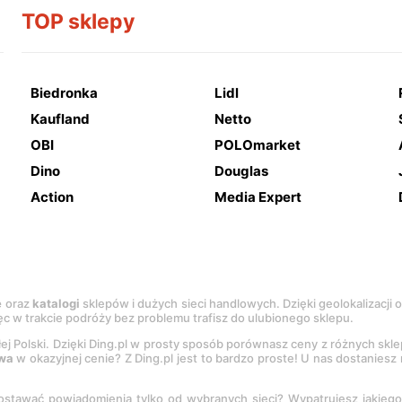
TOP sklepy
Biedronka
Lidl
Kaufland
Netto
OBI
POLOmarket
Dino
Douglas
Action
Media Expert
e
oraz
katalogi
sklepów i dużych sieci handlowych. Dzięki geolokalizacji
c w trakcie podróży bez problemu trafisz do ulubionego sklepu.
łej Polski. Dzięki Ding.pl w prosty sposób porównasz ceny z różnych skl
wa
w okazyjnej cenie? Z Ding.pl jest to bardzo proste! U nas dostanies
stawać powiadomienia tylko od wybranych sieci? Wypatrujesz jakieg