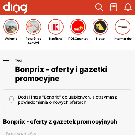
Wakacje
Powrót do
Kaufland
POLOmarket
Netto
Intermarche
szkoły!
TAGI
Bonprix - oferty i gazetki
promocyjne
Dodaj frazę "Bonprix" do ulubionych, a otrzymasz
powiadomienia o nowych ofertach
Bonprix - oferty z gazetek promocyjnych
Brak wyników