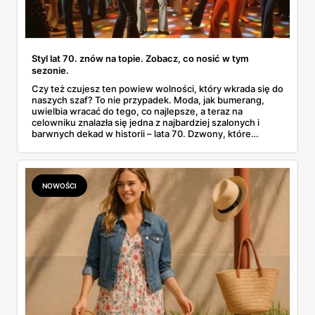
Styl lat 70. znów na topie. Zobacz, co nosić w tym
sezonie.
Czy też czujesz ten powiew wolności, który wkrada się do
naszych szaf? To nie przypadek. Moda, jak bumerang,
uwielbia wracać do tego, co najlepsze, a teraz na
celowniku znalazła się jedna z najbardziej szalonych i
barwnych dekad w historii – lata 70. Dzwony, które
zdawały się być reliktem przeszłości, nagle opanowują
ulice, zwiewne sukienki w stylu boho kołyszą się w rytm
miejskiego zgiełku, a na imprezach znów pobłyskuje
dyskotekowy glam. To nie jest lekcja historii. To gotowa
NOWOŚCI
instrukcja, jak czerpać z tamtej dekady pełnymi garściami i
wyglądać obłędnie, korzystając z tego, co mamy tu i teraz.
Pokażę Ci, jak to zrobić. Krok po kroku.