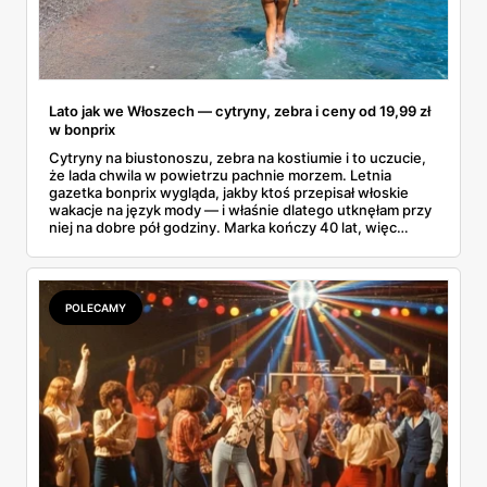
Lato jak we Włoszech — cytryny, zebra i ceny od 19,99 zł
w bonprix
Cytryny na biustonoszu, zebra na kostiumie i to uczucie,
że lada chwila w powietrzu pachnie morzem. Letnia
gazetka bonprix wygląda, jakby ktoś przepisał włoskie
wakacje na język mody — i właśnie dlatego utknęłam przy
niej na dobre pół godziny. Marka kończy 40 lat, więc
stroje kąpielowe dostały oprawę godną okrągłej rocznicy:
fasony, które realnie wyszczuplają, kolory rodem z Capri i
metki od kilkunastu złotych. Przejrzałam całość okiem
kobiety, która woli kupić mądrze niż dużo.
POLECAMY