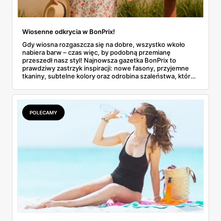
Wiosenne odkrycia w BonPrix!
Gdy wiosna rozgaszcza się na dobre, wszystko wkoło
nabiera barw – czas więc, by podobną przemianę
przeszedł nasz styl! Najnowsza gazetka BonPrix to
prawdziwy zastrzyk inspiracji: nowe fasony, przyjemne
tkaniny, subtelne kolory oraz odrobina szaleństwa, które
tak pasuje do wiosennej aury. Marka BonPrix
przygotowała kolekcję, w której zarówno miłośnicy
klasyki, jak i osoby lubiące bawić się modą, znajdą coś dla
siebie. Od sukienek, przez spodnie i topy, aż po dodatki -
POLECAMY
wiosna jeszcze nigdy nie wyglądała tak stylowo!
Sprawdźmy, na które produkty naprawdę warto zwrócić
uwagę.