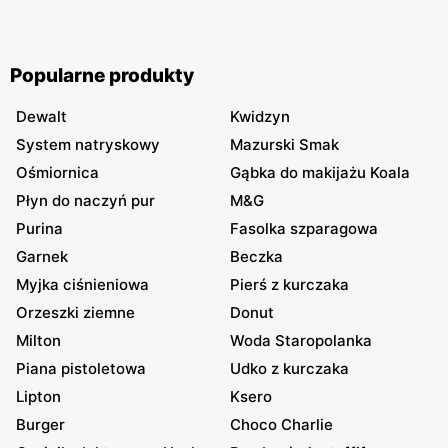
Popularne produkty
Dewalt
Kwidzyn
System natryskowy
Mazurski Smak
Ośmiornica
Gąbka do makijażu Koala
Płyn do naczyń pur
M&G
Purina
Fasolka szparagowa
Garnek
Beczka
Myjka ciśnieniowa
Pierś z kurczaka
Orzeszki ziemne
Donut
Milton
Woda Staropolanka
Piana pistoletowa
Udko z kurczaka
Lipton
Ksero
Burger
Choco Charlie