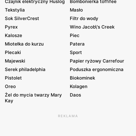
Czajnik elektryczny Huslog
Bombonierka toffifee
Tekstylia
Masło
Sok SilverCrest
Filtr do wody
Pyrex
Wino Jacob\'s Creek
Kalosze
Piec
Miotełka do kurzu
Patera
Plecaki
Sport
Majewski
Papier ryżowy Carrefour
Serek philadelphia
Poduszka ergonomiczna
Pistolet
Biokominek
Oreo
Kolagen
Żel do mycia twarzy Mary
Daos
Kay
REKLAMA