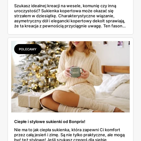
Szukasz idealnej kreacji na wesele, komunię czy inną
uroczystość? Sukienka kopertowa może okazać się
strzałem w dziesiątkę. Charakterystyczne wiązanie,
asymetryczny dół i elegancki kopertowy dekolt sprawiają,
że ta kreacja z pewnością przyciągnie uwagę. Ten fason
szczególnie spodoba się dojrzałym kobietom!
POLECAMY
Ciepłe i stylowe sukienki od Bonprix!
Nie ma to jak ciepła sukienka, która zapewni Ci komfort
przez całą jesień i zimę. Są nie tylko praktyczne, ale mogą
być też stylowe! Jeśli szukasz czegoś dla siebie,