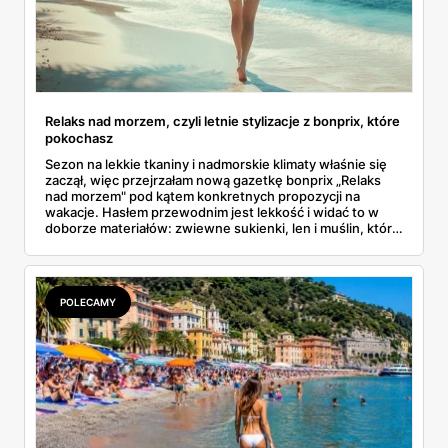
Relaks nad morzem, czyli letnie stylizacje z bonprix, które
pokochasz
Sezon na lekkie tkaniny i nadmorskie klimaty właśnie się
zaczął, więc przejrzałam nową gazetkę bonprix „Relaks
nad morzem" pod kątem konkretnych propozycji na
wakacje. Hasłem przewodnim jest lekkość i widać to w
doborze materiałów: zwiewne sukienki, len i muślin, które
realnie ratują w upały. Do tego stroje kąpielowe w
szerokiej rozmiarówce, torby plażowe, kapelusze i
wygodne obuwie. Ceny w większości pozostają w
rozsądnych granicach. Wybrałam z katalogu to, co
POLECAMY
sprawdzi się od plaży po letni wieczór w mieście.