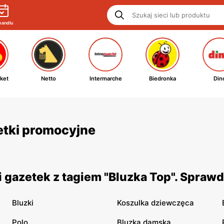
handlu
ket
Netto
Intermarche
Biedronka
Din
zetki promocyjne
 gazetek z tagiem "Bluzka Top". Sprawd
Bluzki
Koszulka dziewczęca
Polo
Bluzka damska