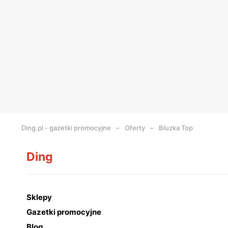
Ding.pl - gazetki promocyjne
Oferty
Bluzka Top
Ding
Sklepy
Gazetki promocyjne
Blog