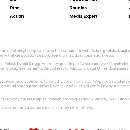
Dino
Douglas
Action
Media Expert
e
oraz
katalogi
sklepów i dużych sieci handlowych. Dzięki geolokalizacji
c w trakcie podróży bez problemu trafisz do ulubionego sklepu.
łej Polski. Dzięki Ding.pl w prosty sposób porównasz ceny z różnych skl
wa
w okazyjnej cenie? Z Ding.pl jest to bardzo proste! U nas dostanies
stawać powiadomienia tylko od wybranych sieci? Wypatrujesz jakieg
a do
ulubionych produktów
i sieci sklepów, dzięki czemu nigdy nie prz
Z nami nigdy nie przegapisz nowych promocji sklepów
Pepco
, Jysk,
Dino
,
ecie ją pobrać za darmo z naszej strony internetowej.