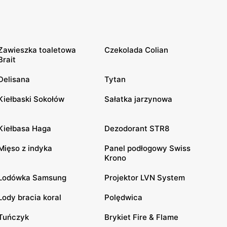
Zawieszka toaletowa
Czekolada Colian
Brait
Delisana
Tytan
Kiełbaski Sokołów
Sałatka jarzynowa
Kiełbasa Haga
Dezodorant STR8
Mięso z indyka
Panel podłogowy Swiss
Krono
Lodówka Samsung
Projektor LVN System
Lody bracia koral
Polędwica
Tuńczyk
Brykiet Fire & Flame