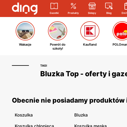
Gazetki
Produkty
Sklepy
Blog
Dni 
Wakacje
Powrót do
Kaufland
POLOmar
szkoły!
TAGI
Bluzka Top - oferty i ga
Obecnie nie posiadamy produktów i
Koszulka
Bluzka
Koszulka chłopięca
Koszulka męska