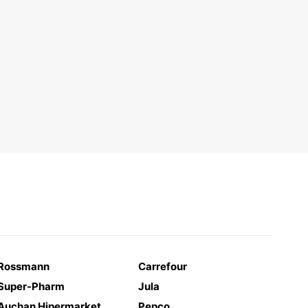
Rossmann
Carrefour
Super-Pharm
Jula
Auchan Hipermarket
Pepco