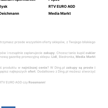
Jysk
RTV EURO AGD
Deichmann
Media Markt
 otrzymasz przede wszystkim oferty sklepów, z Twojego bliskiego
epów i rozsądnie zaplanujecie
zakupy
. Chcesz tanio kupić
cukier
z nową gazetkę promocyjną sklepu:
Lidl
, Biedronka,
Media Markt
oś produktu w
najniższej cenie
? W Ding.pl
zakupy są proste i
egapisz najlepszych
ofert
. Dodatkowo z Ding.pl możesz stworzyć
 RTV EURO AGD czy
Rossmann
!