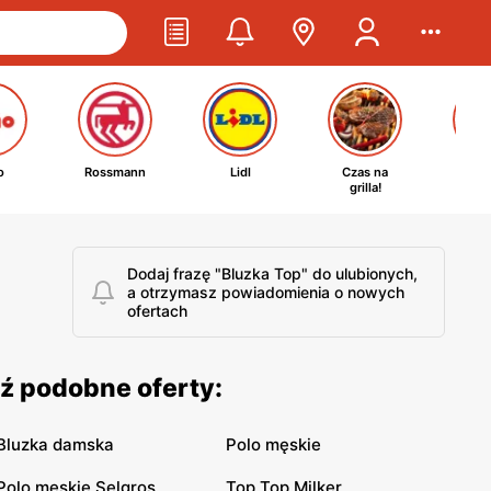
o
Rossmann
Lidl
Czas na
Ta
grilla!
kosm
Dodaj frazę "Bluzka Top" do ulubionych,
a otrzymasz powiadomienia o nowych
ofertach
ź podobne oferty:
Bluzka damska
Polo męskie
Polo męskie Selgros
Top Top Milker