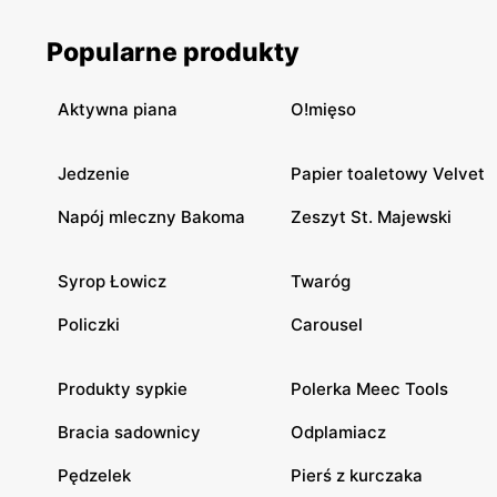
znaleźć coś dla siebie i to już od kilkunastu złotych.
Uwaga: można się zakochać w tej kolekcji od pierwszego
wejrzenia. No bo jak tu się oprzeć bermudom za 35 zł albo
Popularne produkty
kapeluszowi z dużym rondem?
Aktywna piana
O!mięso
Jedzenie
Papier toaletowy Velvet
Napój mleczny Bakoma
Zeszyt St. Majewski
Syrop Łowicz
Twaróg
Policzki
Carousel
Produkty sypkie
Polerka Meec Tools
Bracia sadownicy
Odplamiacz
Pędzelek
Pierś z kurczaka