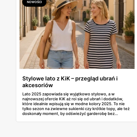
NOWOŚCI
Stylowe lato z KiK – przegląd ubrań i
akcesoriów
Lato 2025 zapowiada się wyjątkowo stylowo, a w
najnowszej ofercie KiK aż roi się od ubrań i dodatków,
które idealnie wpisują się w modne kolory 2025. To nie
tylko sezon na zwiewne sukienki czy krótkie topy, ale też
doskonały moment, by odświeżyć garderobę bez
rujnowania portfela. I właśnie tu KiK wychodzi naprzeciw
– z szerokim wyborem lekkich, letnich fasonów,
wygodnych materiałów i klasycznych krojów. Czy to
plażowy look, czy zestaw na miejski spacer – można