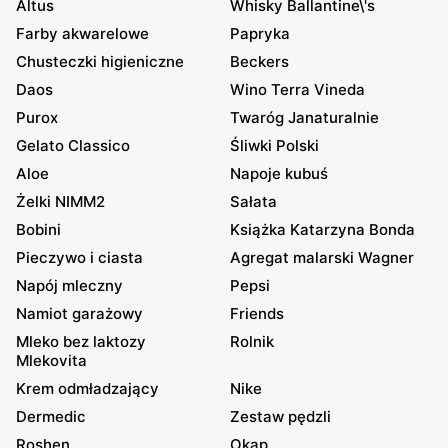
Altus
Whisky Ballantine\'s
Farby akwarelowe
Papryka
Chusteczki higieniczne
Beckers
Daos
Wino Terra Vineda
Purox
Twaróg Janaturalnie
Gelato Classico
Śliwki Polski
Aloe
Napoje kubuś
Żelki NIMM2
Sałata
Bobini
Książka Katarzyna Bonda
Pieczywo i ciasta
Agregat malarski Wagner
Napój mleczny
Pepsi
Namiot garażowy
Friends
Mleko bez laktozy
Rolnik
Mlekovita
Krem odmładzający
Nike
Dermedic
Zestaw pędzli
Roshen
Okap