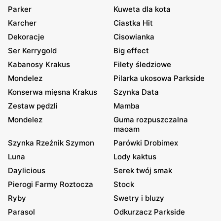
Parker
Kuweta dla kota
Karcher
Ciastka Hit
Dekoracje
Cisowianka
Ser Kerrygold
Big effect
Kabanosy Krakus
Filety śledziowe
Mondelez
Pilarka ukosowa Parkside
Konserwa mięsna Krakus
Szynka Data
Zestaw pędzli
Mamba
Mondelez
Guma rozpuszczalna
maoam
Szynka Rzeźnik Szymon
Parówki Drobimex
Luna
Lody kaktus
Daylicious
Serek twój smak
Pierogi Farmy Roztocza
Stock
Ryby
Swetry i bluzy
Parasol
Odkurzacz Parkside