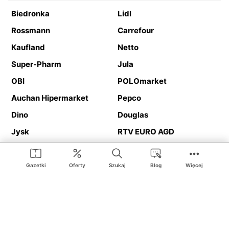
Biedronka
Lidl
Rossmann
Carrefour
Kaufland
Netto
Super-Pharm
Jula
OBI
POLOmarket
Auchan Hipermarket
Pepco
Dino
Douglas
Jysk
RTV EURO AGD
Action
Media Expert
Deichmann
Media Markt
Gazetki
Oferty
Szukaj
Blog
Więcej
Ding.pl to serwis internetowy prezentujący
gazetki promocyjne
oraz
katalogi
sklepów i dużych sieci handlowych. Dzięki
geolokalizacji otrzymasz przede wszystkim oferty sklepów, z
Twojego bliskiego otoczenia. Dodatkowo na stronie znajdziesz
adresy sklepów, więc w trakcie podróży bez problemu trafisz do