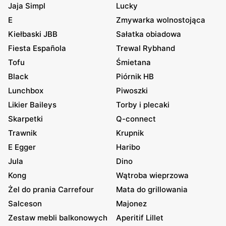
Jaja Simpl
Lucky
E
Zmywarka wolnostojąca
Kiełbaski JBB
Sałatka obiadowa
Fiesta Española
Trewal Rybhand
Tofu
Śmietana
Black
Piórnik HB
Lunchbox
Piwoszki
Likier Baileys
Torby i plecaki
Skarpetki
Q-connect
Trawnik
Krupnik
E Egger
Haribo
Jula
Dino
Kong
Wątroba wieprzowa
Żel do prania Carrefour
Mata do grillowania
Salceson
Majonez
Zestaw mebli balkonowych
Aperitif Lillet