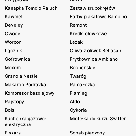
Kanapka Tomcio Paluch
Zestaw śrubokrętów
Kawmet
Farby plakatowe Bambino
Develey
Remont
Owoce
Kredki ołówkowe
Worxon
Leżak
Łącznik
Oliwa z oliwek Bellasan
Gofrownica
Frytkownica Ambiano
Moxom
Bocheńskie
Granola Nestle
Twaróg
Makaron Podravka
Rama łóżka
Kompresor bezolejowy
Flaming
Rajstopy
Aldo
Bols
Cykoria
Kuchenka gazowo-
Miotełka do kurzu Swiffer
elektryczna
Fiskars
Schab pieczony