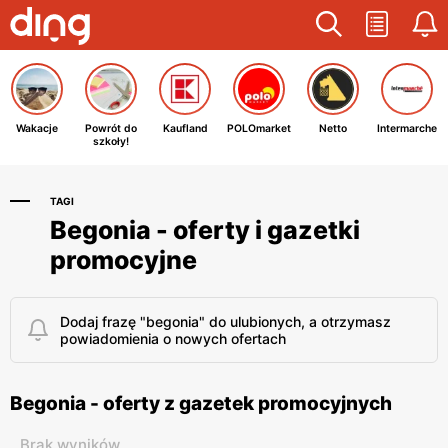
Wakacje
Powrót do
Kaufland
POLOmarket
Netto
Intermarche
szkoły!
TAGI
Begonia - oferty i gazetki
promocyjne
Dodaj frazę "begonia" do ulubionych, a otrzymasz
powiadomienia o nowych ofertach
Begonia - oferty z gazetek promocyjnych
Brak wyników