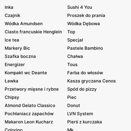
Inka
Sushi 4 You
Czajnik
Proszek do prania
Wódka Amundsen
Wódka Dębowa
Ciasto francuskie Henglein
Top
Ice tea
Specjal
Markery Bic
Pastele Bambino
Szafka boczna
Chałwa
Energizer
Tous
Kompakt wc Deante
Farba do włosów
Ławka
Kasza gryczana Cenos
Przetwory mięsne i rybne
Spód do pizzy
Chipsy
Piec
Almond Gelato Classico
Donut
Pochłaniacz zapachów
LVN System
Makaron Leon Kucharz
Pierś z kurczaka
Colorino
Mk