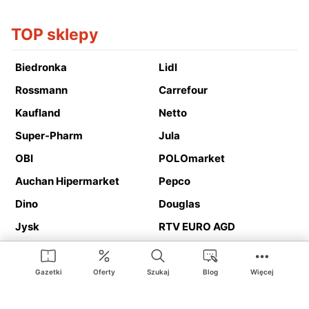
TOP sklepy
Biedronka
Lidl
Rossmann
Carrefour
Kaufland
Netto
Super-Pharm
Jula
OBI
POLOmarket
Auchan Hipermarket
Pepco
Dino
Douglas
Jysk
RTV EURO AGD
Action
Media Expert
Deichmann
Media Markt
Gazetki
Oferty
Szukaj
Blog
Więcej