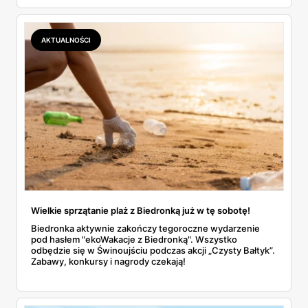
uroki tego regionu, warto znaleźć dobrą bazę wypadową,
która umożliwia odkrywanie jego największych skarbów.
Oto kilka wskazówek, jak to zrobić.
AKTUALNOŚCI
Wielkie sprzątanie plaż z Biedronką już w tę sobotę!
Biedronka aktywnie zakończy tegoroczne wydarzenie
pod hasłem "ekoWakacje z Biedronką". Wszystko
odbędzie się w Świnoujściu podczas akcji „Czysty Bałtyk”.
Zabawy, konkursy i nagrody czekają!