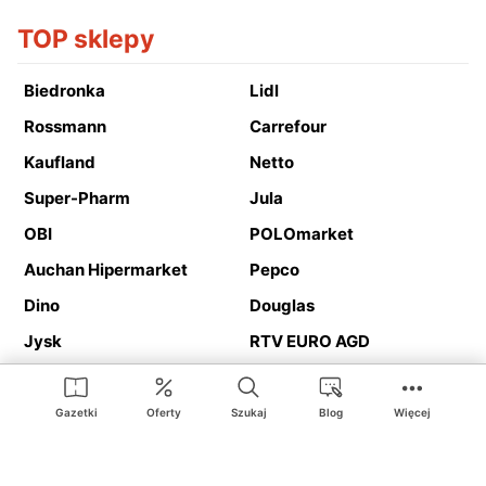
TOP sklepy
Biedronka
Lidl
Rossmann
Carrefour
Kaufland
Netto
Super-Pharm
Jula
OBI
POLOmarket
Auchan Hipermarket
Pepco
Dino
Douglas
Jysk
RTV EURO AGD
Action
Media Expert
Deichmann
Media Markt
Gazetki
Oferty
Szukaj
Blog
Więcej
Ding.pl to serwis internetowy prezentujący
gazetki promocyjne