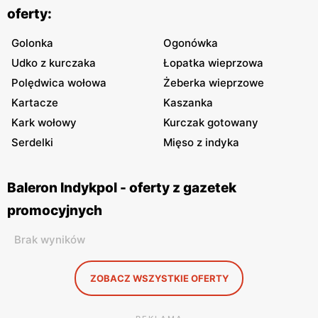
oferty:
Golonka
Ogonówka
Udko z kurczaka
Łopatka wieprzowa
Polędwica wołowa
Żeberka wieprzowe
Kartacze
Kaszanka
Kark wołowy
Kurczak gotowany
Serdelki
Mięso z indyka
Baleron Indykpol - oferty z gazetek
promocyjnych
Brak wyników
ZOBACZ WSZYSTKIE OFERTY