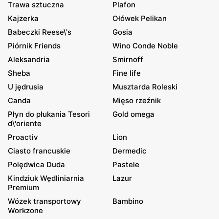
Trawa sztuczna
Plafon
Kajzerka
Ołówek Pelikan
Babeczki Reese\'s
Gosia
Piórnik Friends
Wino Conde Noble
Aleksandria
Smirnoff
Sheba
Fine life
U jędrusia
Musztarda Roleski
Canda
Mięso rzeźnik
Płyn do płukania Tesori
Gold omega
d\'oriente
Proactiv
Lion
Ciasto francuskie
Dermedic
Polędwica Duda
Pastele
Kindziuk Wędliniarnia
Lazur
Premium
Wózek transportowy
Bambino
Workzone