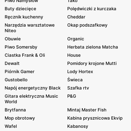
Piwo Namysłów
Tako
Buty dziecięce
Polędwiczki z kurczaka
Ręcznik kuchenny
Cheddar
Narzędzia warsztatowe
Okap podszafkowy
Niteo
Obuwie
Organic
Piwo Somersby
Herbata zielona Matcha
Ciastka Frank & Oli
House
Dewalt
Pomidory krojone Mutti
Piórnik Gamer
Lody Hortex
Gustobello
Świeca
Napój energetyczny Black
Szafka rtv
Gitara elektryczna Music
P&G
World
Brytfanna
Mintaj Master Fish
Mop obrotowy
Kabina prysznicowa Ekvip
Wafel
Kabanosy