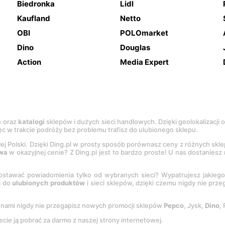
Biedronka
Lidl
Kaufland
Netto
OBI
POLOmarket
Dino
Douglas
Action
Media Expert
e
oraz
katalogi
sklepów i dużych sieci handlowych. Dzięki geolokalizacji
c w trakcie podróży bez problemu trafisz do ulubionego sklepu.
łej Polski. Dzięki Ding.pl w prosty sposób porównasz ceny z różnych skl
wa
w okazyjnej cenie? Z Ding.pl jest to bardzo proste! U nas dostanies
stawać powiadomienia tylko od wybranych sieci? Wypatrujesz jakieg
a do
ulubionych produktów
i sieci sklepów, dzięki czemu nigdy nie prz
Z nami nigdy nie przegapisz nowych promocji sklepów
Pepco
, Jysk,
Dino
,
ecie ją pobrać za darmo z naszej strony internetowej.