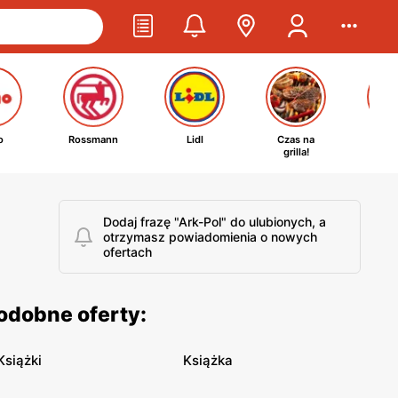
o
Rossmann
Lidl
Czas na
Ta
grilla!
kosm
Dodaj frazę "Ark-Pol" do ulubionych, a
otrzymasz powiadomienia o nowych
ofertach
odobne oferty:
Książki
Książka