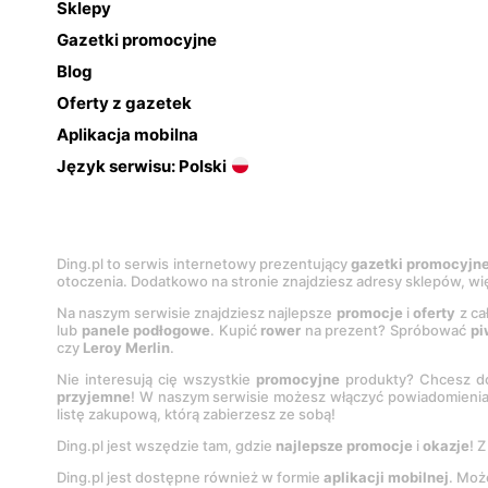
Sklepy
Gazetki promocyjne
Blog
Oferty z gazetek
Aplikacja mobilna
Język serwisu: Polski
Ding.pl to serwis internetowy prezentujący
gazetki promocyjn
otoczenia. Dodatkowo na stronie znajdziesz adresy sklepów, wię
Na naszym serwisie znajdziesz najlepsze
promocje
i
oferty
z ca
lub
panele podłogowe
. Kupić
rower
na prezent? Spróbować
pi
czy
Leroy Merlin
.
Nie interesują cię wszystkie
promocyjne
produkty? Chcesz do
przyjemne
! W naszym serwisie możesz włączyć powiadomieni
listę zakupową, którą zabierzesz ze sobą!
Ding.pl jest wszędzie tam, gdzie
najlepsze promocje
i
okazje
! 
Ding.pl jest dostępne również w formie
aplikacji mobilnej
. Moż