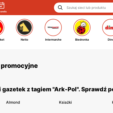
handlu
ket
Netto
Intermarche
Biedronka
Din
ki promocyjne
 gazetek z tagiem "Ark-Pol". Sprawdź p
Almond
Ksiażki