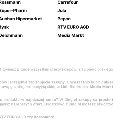
Rossmann
Carrefour
Super-Pharm
Jula
Auchan Hipermarket
Pepco
Jysk
RTV EURO AGD
Deichmann
Media Markt
 otrzymasz przede wszystkim oferty sklepów, z Twojego bliskiego
epów i rozsądnie zaplanujecie
zakupy
. Chcesz tanio kupić
cukier
z nową gazetkę promocyjną sklepu:
Lidl
, Biedronka,
Media Markt
oś produktu w
najniższej cenie
? W Ding.pl
zakupy są proste i
egapisz najlepszych
ofert
. Dodatkowo z Ding.pl możesz stworzyć
 RTV EURO AGD czy
Rossmann
!