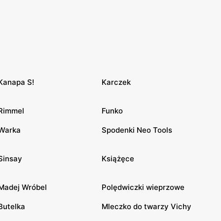
Kanapa S!
Karczek
Rimmel
Funko
Warka
Spodenki Neo Tools
Sinsay
Książęce
Madej Wróbel
Polędwiczki wieprzowe
Butelka
Mleczko do twarzy Vichy