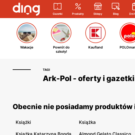
Gazetki
Produkty
Sklepy
Blog
Dni 
Wakacje
Powrót do
Kaufland
POLOmar
szkoły!
TAGI
Ark-Pol - oferty i gazet
Obecnie nie posiadamy produktów i
Książki
Książka
Książka Katarzyna Bonda
Almond Gelato Classico