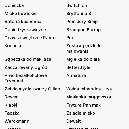
Doniczka
Switch on
Mleko Łowickie
Brytfanna S!
Bateria kuchenna
Pomidory Simpl
Danie błyskawiczne
Szampon Biokap
Drzwi zewnętrzne Pantor
Pur
Kuchnia
Zestaw pędzli do
malowania
Gąbeczka do makijażu
Mgiełka do ciała
Zaczarowany Ogród
BetterStyle
Piwo bezalkoholowe
Armatura
Trybunał
Żel do mycia twarzy Oillan
Wełna mineralna Ursa
Rower
Maślanka mrągowska
Klapki
Frytura Pan max
Taczka
Zsiadłe mleko
Werckmann
Dewalt