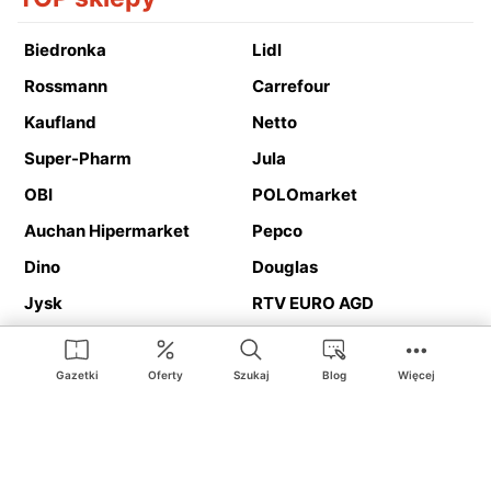
Biedronka
Lidl
Rossmann
Carrefour
Kaufland
Netto
Super-Pharm
Jula
OBI
POLOmarket
Auchan Hipermarket
Pepco
Dino
Douglas
Jysk
RTV EURO AGD
Action
Media Expert
Deichmann
Media Markt
Gazetki
Oferty
Szukaj
Blog
Więcej
Ding.pl to serwis internetowy prezentujący
gazetki promocyjne
oraz
katalogi
sklepów i dużych sieci handlowych. Dzięki
geolokalizacji otrzymasz przede wszystkim oferty sklepów, z