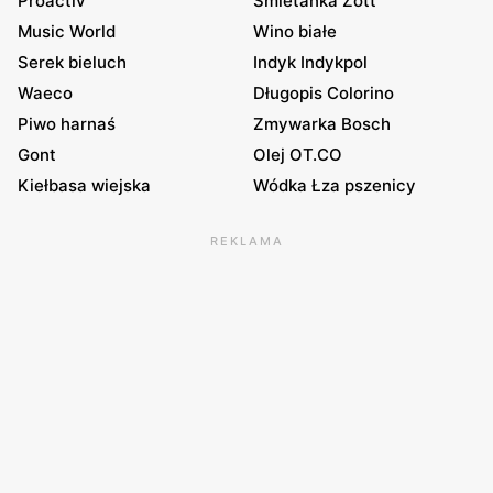
Proactiv
Śmietanka Zott
Music World
Wino białe
Serek bieluch
Indyk Indykpol
Waeco
Długopis Colorino
Piwo harnaś
Zmywarka Bosch
Gont
Olej OT.CO
Kiełbasa wiejska
Wódka Łza pszenicy
REKLAMA