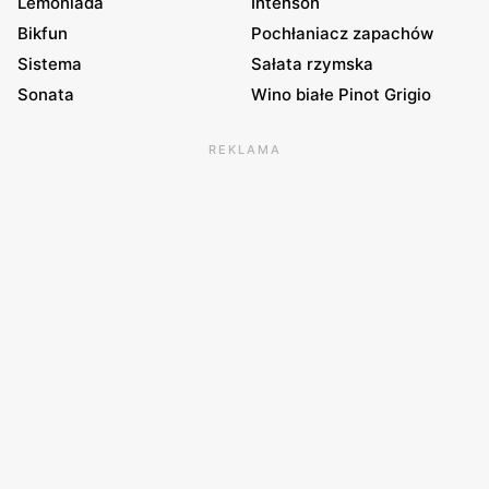
Lemoniada
Intenson
Bikfun
Pochłaniacz zapachów
Sistema
Sałata rzymska
Sonata
Wino białe Pinot Grigio
REKLAMA