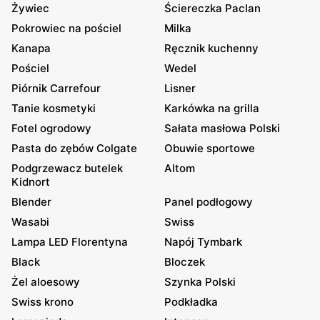
Żywiec
Ściereczka Paclan
Pokrowiec na pościel
Milka
Kanapa
Ręcznik kuchenny
Pościel
Wedel
Piórnik Carrefour
Lisner
Tanie kosmetyki
Karkówka na grilla
Fotel ogrodowy
Sałata masłowa Polski
Pasta do zębów Colgate
Obuwie sportowe
Podgrzewacz butelek
Altom
Kidnort
Blender
Panel podłogowy
Wasabi
Swiss
Lampa LED Florentyna
Napój Tymbark
Black
Bloczek
Żel aloesowy
Szynka Polski
Swiss krono
Podkładka