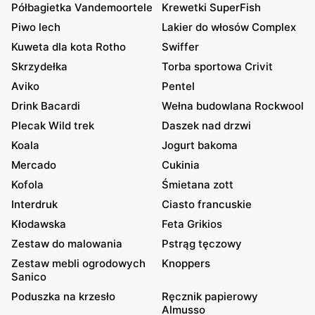
Półbagietka Vandemoortele
Krewetki SuperFish
Piwo lech
Lakier do włosów Complex
Kuweta dla kota Rotho
Swiffer
Skrzydełka
Torba sportowa Crivit
Aviko
Pentel
Drink Bacardi
Wełna budowlana Rockwool
Plecak Wild trek
Daszek nad drzwi
Koala
Jogurt bakoma
Mercado
Cukinia
Kofola
Śmietana zott
Interdruk
Ciasto francuskie
Kłodawska
Feta Grikios
Zestaw do malowania
Pstrąg tęczowy
Zestaw mebli ogrodowych
Knoppers
Sanico
Poduszka na krzesło
Ręcznik papierowy
Almusso