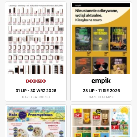
31 LIP
-
30 WRZ 2026
28 LIP
-
11 SIE 2026
GAZETKA BODZIO
GAZETKA EMPIK