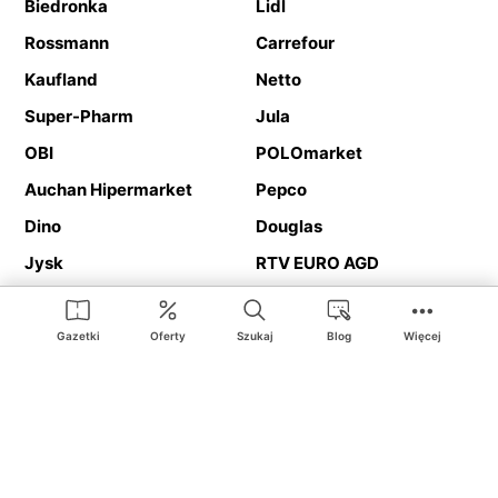
Biedronka
Lidl
Rossmann
Carrefour
Kaufland
Netto
Super-Pharm
Jula
OBI
POLOmarket
Auchan Hipermarket
Pepco
Dino
Douglas
Jysk
RTV EURO AGD
Action
Media Expert
Deichmann
Media Markt
Gazetki
Oferty
Szukaj
Blog
Więcej
Ding.pl to serwis internetowy prezentujący
gazetki promocyjne
oraz
katalogi
sklepów i dużych sieci handlowych. Dzięki
geolokalizacji otrzymasz przede wszystkim oferty sklepów, z
Twojego bliskiego otoczenia. Dodatkowo na stronie znajdziesz
adresy sklepów, więc w trakcie podróży bez problemu trafisz do
ulubionego sklepu.