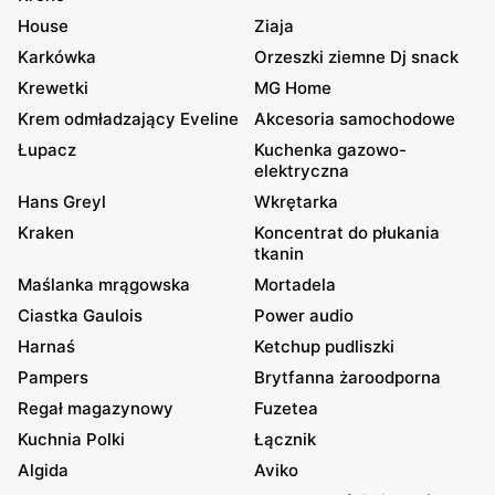
House
Ziaja
Karkówka
Orzeszki ziemne Dj snack
Krewetki
MG Home
Krem odmładzający Eveline
Akcesoria samochodowe
Łupacz
Kuchenka gazowo-
elektryczna
Hans Greyl
Wkrętarka
Kraken
Koncentrat do płukania
tkanin
Maślanka mrągowska
Mortadela
Ciastka Gaulois
Power audio
Harnaś
Ketchup pudliszki
Pampers
Brytfanna żaroodporna
Regał magazynowy
Fuzetea
Kuchnia Polki
Łącznik
Algida
Aviko