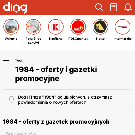
Wakacje
Powrót do
Kaufland
POLOmarket
Netto
Intermarche
szkoły!
TAGI
1984 - oferty i gazetki
promocyjne
Dodaj frazę "1984" do ulubionych, a otrzymasz
powiadomienia o nowych ofertach
1984 - oferty z gazetek promocyjnych
Brak wyników