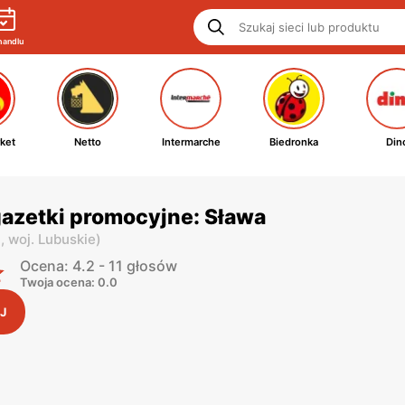
handlu
ket
Netto
Intermarche
Biedronka
Din
gazetki promocyjne: Sława
i,
woj. Lubuskie
)
Ocena: 4.2 - 11 głosów
Twoja ocena: 0.0
J