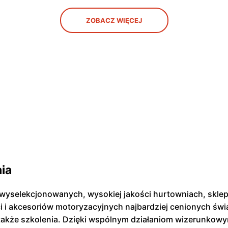
ZOBACZ WIĘCEJ
nia
e wyselekcjonowanych, wysokiej jakości hurtowniach, skle
i i akcesoriów motoryzacyjnych najbardziej cenionych św
także szkolenia. Dzięki wspólnym działaniom wizerunkowy