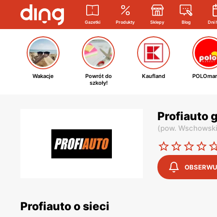
Gazetki
Produkty
Sklepy
Blog
Dni 
Wakacje
Powrót do
Kaufland
POLOmar
szkoły!
Profiauto 
(
pow. Wschowsk
OBSERWU
Profiauto o sieci