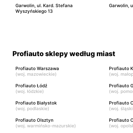
Garwolin, ul. Kard. Stefana
Garwolin, 
Wyszyńskiego 13
Profiauto
Profiauto
Przasnysz, ul. Leszno 6A
Płock, ul.
Profiauto
Profiauto
Profiauto sklepy według miast
Opoczno, ul. Inowłodzka 22E
Łódź, ul. 
Profiauto Warszawa
Profiauto 
Profiauto
Profiauto
(
woj. mazowieckie
)
(
woj. małop
Łódź, ul. Obywatelska 103
Końskie, u
Profiauto Łódź
Profiauto 
(
woj. łódzkie
)
(
woj. pomo
Profiauto
Profiauto
Siemiatycze, ul. Pałacowa 12
Wysokie Ma
Profiauto Białystok
Profiauto
Wiedeńskie
(
woj. podlaskie
)
(
woj. śląsk
Profiauto Olsztyn
Profiauto 
(
woj. warmińsko-mazurskie
)
(
woj. opols