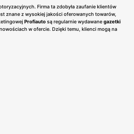
oryzacyjnych. Firma ta zdobyła zaufanie klientów
est znane z wysokiej jakości oferowanych towarów,
ketingowej
Profiauto
są regularnie wydawane
gazetki
 nowościach w ofercie. Dzięki temu, klienci mogą na
hodowe oraz akcesoria motoryzacyjne. Oferta
wych, oleje i smary, opony, akumulatory oraz
du, niezależnie od marki czy modelu samochodu.
h części. Sieć
Profiauto
posiada liczne punkty
są zlokalizowane w strategicznych miejscach, co
c klientom wygodne zakupy online i dostawę
ną obsługę klienta. Pracownicy sieci są dobrze
w wyborze odpowiednich produktów. Firma regularnie