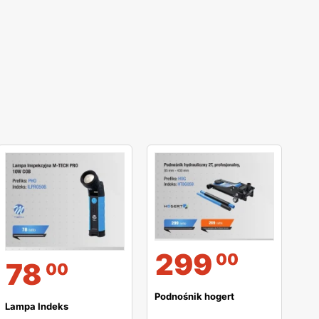
299
00
78
00
Podnośnik hogert
Lampa Indeks