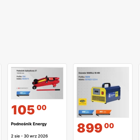
105
00
899
Podnośnik Energy
00
2 sie
-
30 wrz 2026