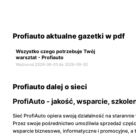
Profiauto aktualne gazetki w pdf
Wszystko czego potrzebuje Twój
warsztat - Profiauto
Ważna od 2026-08-03 do 2026-09-30
Profiauto dalej o sieci
ProfiAuto - jakość, wsparcie, szkole
Sieć ProfiAuto opiera swoją działalność na staranni
Przez swoje pośrednictwo umożliwia sprzedaż częśc
wsparcie biznesowe, informatyczne i promocyjne, a 