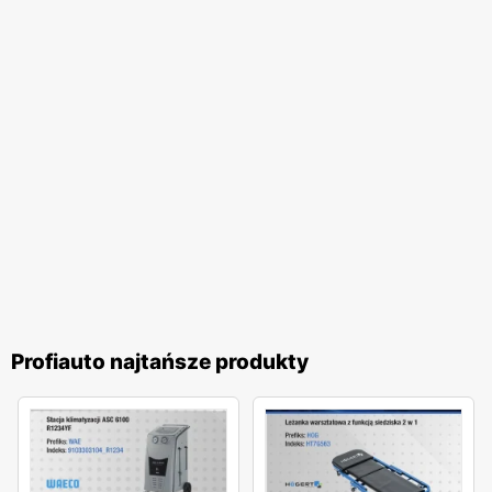
dobrze przeszkoleni i posiadają szeroką wiedzę z zakresu
motoryzacji, co pozwala im skutecznie doradzać klientom
w wyborze odpowiednich produktów. Firma regularnie
organizuje szkolenia i kursy dla swojego personelu, aby
zapewnić najwyższy standard obsługi.
Profiauto najtańsze produkty