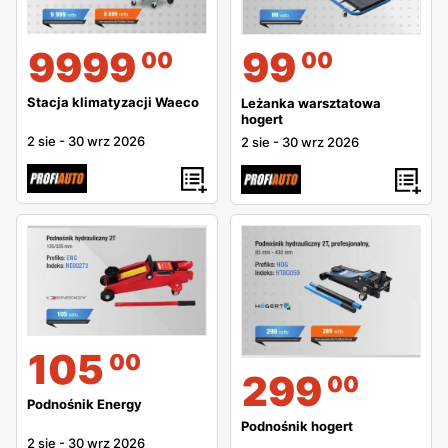
9999
99
00
00
Stacja klimatyzacji Waeco
Leżanka warsztatowa
hogert
2 sie
-
30 wrz 2026
2 sie
-
30 wrz 2026
105
00
299
00
Podnośnik Energy
Podnośnik hogert
2 sie
-
30 wrz 2026