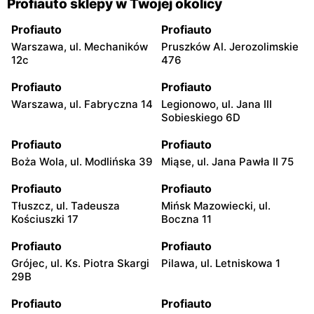
Profiauto sklepy w Twojej okolicy
Profiauto
Profiauto
Warszawa, ul. Mechaników
Pruszków Al. Jerozolimskie
12c
476
Profiauto
Profiauto
Warszawa, ul. Fabryczna 14
Legionowo, ul. Jana III
Sobieskiego 6D
Profiauto
Profiauto
Boża Wola, ul. Modlińska 39
Miąse, ul. Jana Pawła II 75
Profiauto
Profiauto
Tłuszcz, ul. Tadeusza
Mińsk Mazowiecki, ul.
Kościuszki 17
Boczna 11
Profiauto
Profiauto
Grójec, ul. Ks. Piotra Skargi
Pilawa, ul. Letniskowa 1
29B
Profiauto
Profiauto