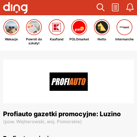
Wakacje
Powrót do
Kaufland
POLOmarket
Netto
Intermarche
szkoły!
Profiauto gazetki promocyjne: Luzino
(
pow. Wejherowski,
woj. Pomorskie
)