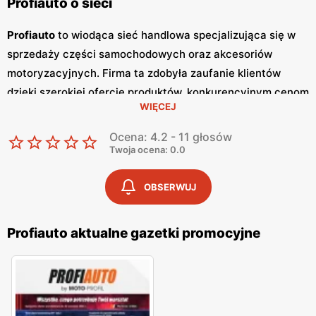
Profiauto o sieci
Profiauto
to wiodąca sieć handlowa specjalizująca się w
sprzedaży części samochodowych oraz akcesoriów
motoryzacyjnych. Firma ta zdobyła zaufanie klientów
dzięki szerokiej ofercie produktów, konkurencyjnym cenom
WIĘCEJ
oraz profesjonalnej obsłudze. W Polsce
Profiauto
jest
znane z wysokiej jakości oferowanych towarów, które
Ocena: 4.2 - 11 głosów
pochodzą od renomowanych producentów z całego
Twoja ocena: 0.0
świata. Jednym z głównych elementów strategii
marketingowej
Profiauto
są regularnie wydawane
gazetki
OBSERWUJ
promocyjne
.
Gazetki
te ukazują się co miesiąc, informując
klientów o najnowszych
promocjach
, rabatach oraz
Profiauto aktualne gazetki promocyjne
nowościach w ofercie. Dzięki temu, klienci mogą na
bieżąco śledzić najlepsze okazje i planować swoje zakupy,
korzystając z atrakcyjnych zniżek na części
samochodowe oraz akcesoria motoryzacyjne. Oferta