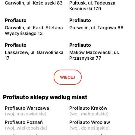
Garwolin, ul. Kościuszki 83
Pułtusk, ul. Tadeusza
Kościuszki 179
Profiauto
Profiauto
Garwolin, ul. Kard. Stefana
Garwolin, ul. Targowa 66
Wyszyńskiego 13
Profiauto
Profiauto
Łaskarzew, ul. Garwolińska
Maków Mazowiecki, ul.
17
Przasnyska 77
Profiauto
Profiauto
Przasnysz, ul. Leszno 6A
Płock, ul. Przemysłowa 7
WIĘCEJ
Profiauto
Profiauto
Tomaszów Mazowiecki, ul.
Mława, ul. Płocka 124
Profiauto sklepy według miast
Smutna 45
Profiauto Warszawa
Profiauto Kraków
Profiauto
Profiauto
(
woj. mazowieckie
)
(
woj. małopolskie
)
Opoczno, ul. Inowłodzka
Łódź, ul. Wojska Polskiego
Profiauto Poznań
Profiauto Wrocław
22E
190
(
woj. wielkopolskie
)
(
woj. dolnośląskie
)