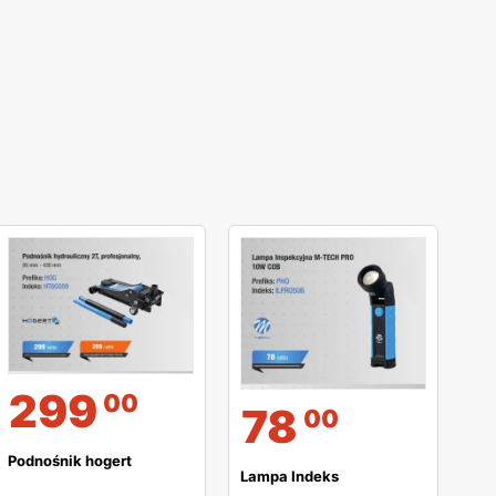
299
00
78
00
Podnośnik hogert
Lampa Indeks