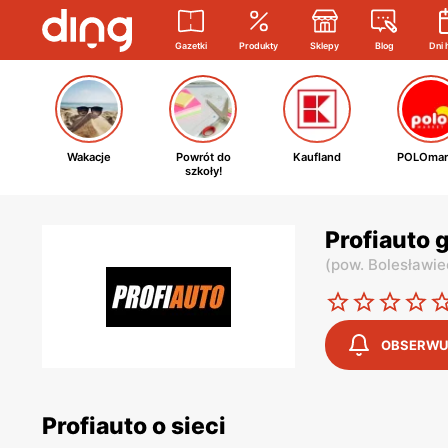
Gazetki
Produkty
Sklepy
Blog
Dni 
Wakacje
Powrót do
Kaufland
POLOmar
szkoły!
Profiauto 
(
pow. Bolesławie
OBSERWU
Profiauto o sieci