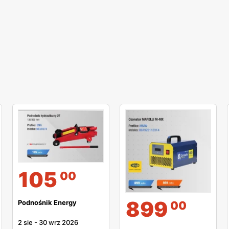
105
00
899
Podnośnik Energy
00
2 sie
-
30 wrz 2026