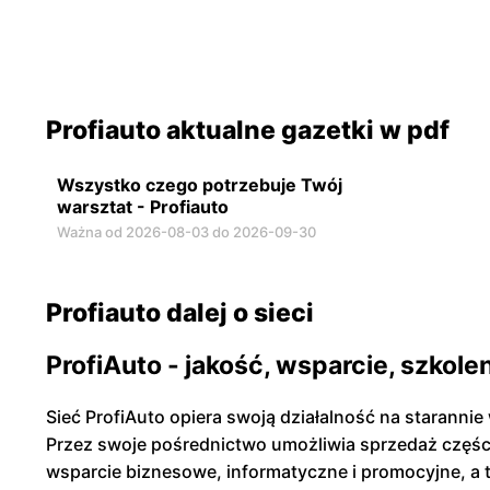
Profiauto aktualne gazetki w pdf
Wszystko czego potrzebuje Twój
warsztat - Profiauto
Ważna od 2026-08-03 do 2026-09-30
Profiauto dalej o sieci
ProfiAuto - jakość, wsparcie, szkole
Sieć ProfiAuto opiera swoją działalność na staranni
Przez swoje pośrednictwo umożliwia sprzedaż częśc
wsparcie biznesowe, informatyczne i promocyjne, a 