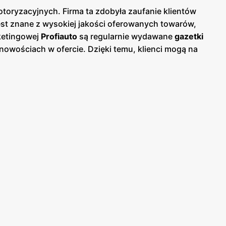
oryzacyjnych. Firma ta zdobyła zaufanie klientów
est znane z wysokiej jakości oferowanych towarów,
ketingowej
Profiauto
są regularnie wydawane
gazetki
 nowościach w ofercie. Dzięki temu, klienci mogą na
hodowe oraz akcesoria motoryzacyjne. Oferta
wych, oleje i smary, opony, akumulatory oraz
du, niezależnie od marki czy modelu samochodu.
h części. Sieć
Profiauto
posiada liczne punkty
są zlokalizowane w strategicznych miejscach, co
c klientom wygodne zakupy online i dostawę
ną obsługę klienta. Pracownicy sieci są dobrze
w wyborze odpowiednich produktów. Firma regularnie