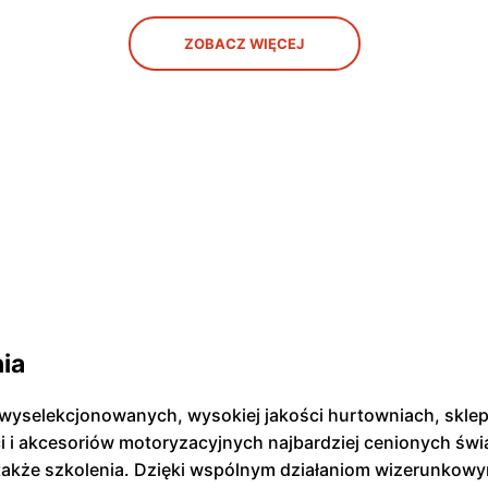
ZOBACZ WIĘCEJ
nia
e wyselekcjonowanych, wysokiej jakości hurtowniach, skle
i i akcesoriów motoryzacyjnych najbardziej cenionych św
także szkolenia. Dzięki wspólnym działaniom wizerunkowy