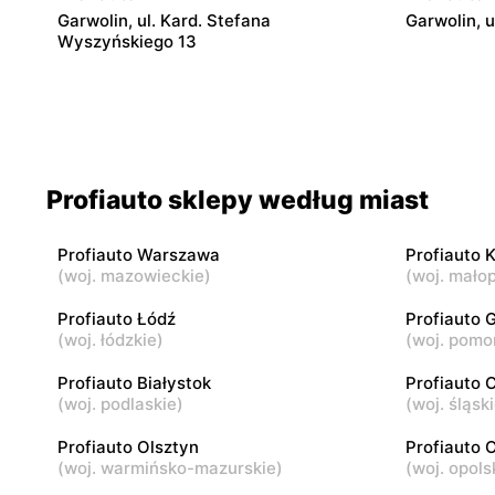
Garwolin, ul. Kard. Stefana
Garwolin, 
Wyszyńskiego 13
Profiauto
Profiauto
Przasnysz, ul. Leszno 6A
Płock, ul.
Profiauto
Profiauto
Profiauto sklepy według miast
Opoczno, ul. Inowłodzka 22E
Łódź, ul. 
Profiauto Warszawa
Profiauto 
Profiauto
Profiauto
(
woj. mazowieckie
)
(
woj. małop
Łódź, ul. Obywatelska 103
Końskie, u
Profiauto Łódź
Profiauto 
(
woj. łódzkie
)
(
woj. pomo
Profiauto
Profiauto
Siemiatycze, ul. Pałacowa 12
Wysokie Ma
Profiauto Białystok
Profiauto
Wiedeńskie
(
woj. podlaskie
)
(
woj. śląsk
Profiauto Olsztyn
Profiauto 
(
woj. warmińsko-mazurskie
)
(
woj. opols