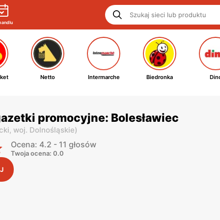
handlu
ket
Netto
Intermarche
Biedronka
Din
gazetki promocyjne: Bolesławiec
cki,
woj. Dolnośląskie
)
Ocena: 4.2 - 11 głosów
Twoja ocena: 0.0
J