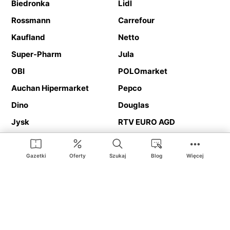
Biedronka
Lidl
Rossmann
Carrefour
Kaufland
Netto
Super-Pharm
Jula
OBI
POLOmarket
Auchan Hipermarket
Pepco
Dino
Douglas
Jysk
RTV EURO AGD
Action
Media Expert
Deichmann
Media Markt
Gazetki
Oferty
Szukaj
Blog
Więcej
Ding.pl to serwis internetowy prezentujący
gazetki promocyjne
oraz
katalogi
sklepów i dużych sieci handlowych. Dzięki
geolokalizacji otrzymasz przede wszystkim oferty sklepów, z
Twojego bliskiego otoczenia. Dodatkowo na stronie znajdziesz
adresy sklepów, więc w trakcie podróży bez problemu trafisz do
ulubionego sklepu.