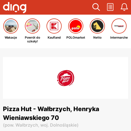
Wakacje
Powrót do
Kaufland
POLOmarket
Netto
Intermarche
szkoły!
Pizza Hut - Wałbrzych, Henryka
Wieniawskiego 70
(
pow. Wałbrzych,
woj. Dolnośląskie
)