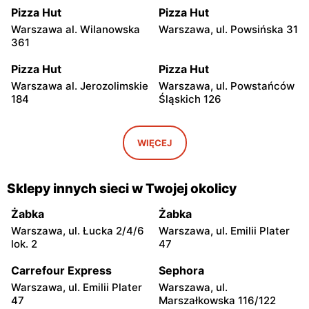
Pizza Hut
Pizza Hut
Warszawa al. Wilanowska
Warszawa, ul. Powsińska 31
361
Pizza Hut
Pizza Hut
Warszawa al. Jerozolimskie
Warszawa, ul. Powstańców
184
Śląskich 126
Pizza Hut
Pizza Hut
Warszawa, ul. Wrocławska
Warszawa, ul.
WIĘCEJ
8
Ostrobramska 75C
Pizza Hut
Pizza Hut
Sklepy innych sieci w Twojej okolicy
Warszawa, ul. Lazurowa 69
Warszawa, ul. Przy Agorze
26
Żabka
Żabka
Warszawa, ul. Łucka 2/4/6
Warszawa, ul. Emilii Plater
Pizza Hut
Pizza Hut
lok. 2
47
Warszawa al. Jana
Warszawa al.
Rodowicza Anody 22
Rzeczypospolitej 27
Carrefour Express
Sephora
Warszawa, ul. Emilii Plater
Warszawa, ul.
Pizza Hut
Pizza Hut
47
Marszałkowska 116/122