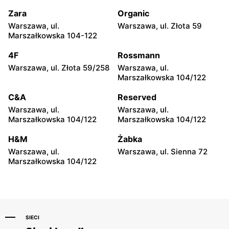
Warszawa, ul. Zgrupowania
Warszawa, ul. Głębocka 15
AK Kampinos 15
Zara
Organic
Warszawa, ul.
Warszawa, ul. Złota 59
Pizza Hut
Pizza Hut
Marszałkowska 104-122
Warszawa, ul. Starodęby 8
Marki al. Marsz. Józefa
Piłsudskiego 1
4F
Rossmann
Warszawa, ul. Złota 59/258
Warszawa, ul.
Pizza Hut
Pizza Hut
Marszałkowska 104/122
Warszawa, ul. Światowida
Warszawa, ul. Magiczna 22
17
C&A
Reserved
Warszawa, ul.
Warszawa, ul.
Pizza Hut
Pizza Hut
Marszałkowska 104/122
Marszałkowska 104/122
Warszawa, ul. Belgradzka 3
Warszawa, ul. Pasłęcka 8D
H&M
Żabka
Pizza Hut
Pizza Hut
Warszawa, ul.
Warszawa, ul. Sienna 72
Warszawa, ul. Żegańska 2a
Łomianki, ul. Brukowa 25
Marszałkowska 104/122
SIECI