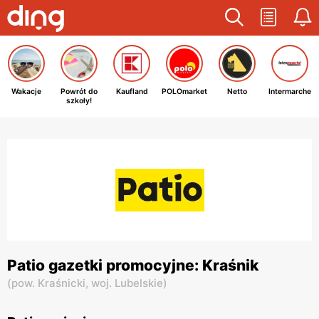
Wakacje
Powrót do
Kaufland
POLOmarket
Netto
Intermarche
szkoły!
Patio gazetki promocyjne: Kraśnik
(
pow. Kraśnicki,
woj. Lubelskie
)