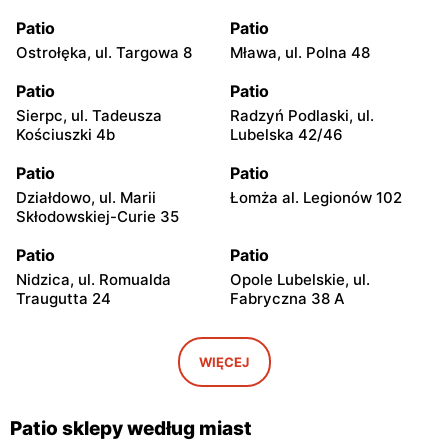
Patio
Patio
Ostrołęka, ul. Targowa 8
Mława, ul. Polna 48
Patio
Patio
Sierpc, ul. Tadeusza
Radzyń Podlaski, ul.
Kościuszki 4b
Lubelska 42/46
Patio
Patio
Działdowo, ul. Marii
Łomża al. Legionów 102
Skłodowskiej-Curie 35
Patio
Patio
Nidzica, ul. Romualda
Opole Lubelskie, ul.
Traugutta 24
Fabryczna 38 A
Patio
Patio
Lidzbark, ul. Piaski 25
Kolno, ul. Sportowa 9
WIĘCEJ
Patio
Patio
Biała Podlaska, ul. Sidorska
Lublin, ul. Choiny 57
Patio sklepy według miast
102