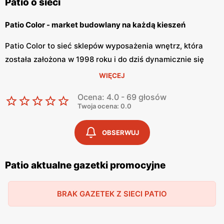
Patio o sieci
Patio Color - market budowlany na każdą kieszeń
Patio Color to sieć sklepów wyposażenia wnętrz, która
została założona w 1998 roku i do dziś dynamicznie się
rozwija. Patio Color stawia na jakość i szybkość obsługi
WIĘCEJ
oraz na wysoką jakość produktów w atrakcyjnych cenach.
Ocena: 4.0 - 69 głosów
Firma współpracuje bezpośrednio z producentami
Twoja ocena: 0.0
materiałów budowlanych, co sprawia, że asortyment jest
różnorodny.
OBSERWUJ
Patio Color - asortyment materiałów budowlanych i
wyposażenia wnętrz
Patio aktualne gazetki promocyjne
Patio Color to sieć marketów budowlanych, które
BRAK GAZETEK Z SIECI PATIO
posiadają szeroką ofertę produktów potrzebnych do
samodzielnego remontu mieszkania, budowy domu lub
wyposażenie pomieszczenia. W sklepie można znaleźć