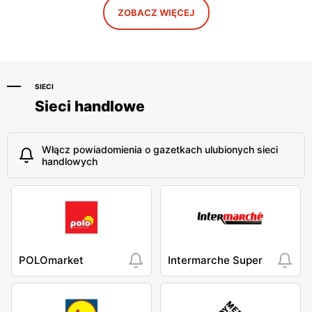
Zamość, ul. Szczebrzeska
Tomaszów Lubelski, ul. Gen.
ZOBACZ WIĘCEJ
51
Antoniego Szyllinga 4
SIECI
Sieci handlowe
Włącz powiadomienia o gazetkach ulubionych sieci
handlowych
POLOmarket
Intermarche Super