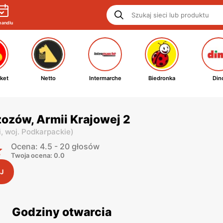
handlu
ket
Netto
Intermarche
Biedronka
Din
zozów, Armii Krajowej 2
i,
woj. Podkarpackie
)
Ocena: 4.5 - 20 głosów
Twoja ocena: 0.0
J
Godziny otwarcia