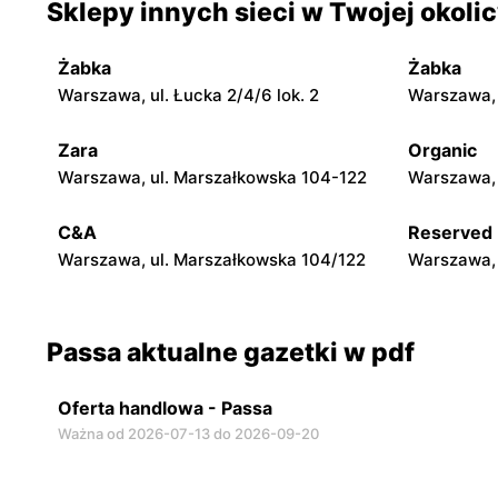
Sklepy innych sieci w Twojej okoli
Passa
Passa
Ropczyce, ul. Świętej Barbary 40
Zaczernie,
Żabka
Żabka
Passa
Passa
Warszawa, ul. Łucka 2/4/6 lok. 2
Warszawa, u
Kraków al. Pokoju 78
Żołynia, ul
Zara
Organic
Passa
Passa
Warszawa, ul. Marszałkowska 104-122
Warszawa, 
Łańcut, ul. Podzwierzyniec 80
Rzeszów, ul
C&A
Reserved
Warszawa, ul. Marszałkowska 104/122
Warszawa, 
Passa aktualne gazetki w pdf
Oferta handlowa - Passa
Ważna od 2026-07-13 do 2026-09-20