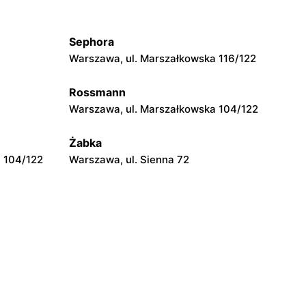
Passa
Niepołomice, ul. Targowa 10
Sephora
Passa
Warszawa, ul. Marszałkowska 116/122
llo 42
Kłaj, ul. Kłaj 835
Rossmann
Passa
Warszawa, ul. Marszałkowska 104/122
Łańcut, ul. Jana Cetnarskiego 43
Żabka
 104/122
Warszawa, ul. Sienna 72