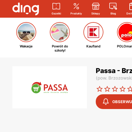
Gazetki
Produkty
Sklepy
Blog
Dni 
Wakacje
Powrót do
Kaufland
POLOmar
szkoły!
Passa - Br
(
pow. Brzozowsk
OBSERWU