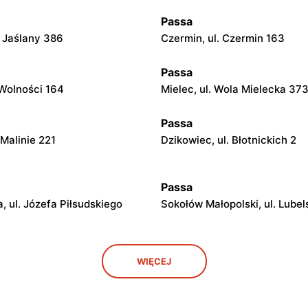
Passa
. Jaślany 386
Czermin, ul. Czermin 163
Passa
 Wolności 164
Mielec, ul. Wola Mielecka 37
Passa
 Malinie 221
Dzikowiec, ul. Błotnickich 2
Passa
, ul. Józefa Piłsudskiego
Sokołów Małopolski, ul. Lube
Passa
WIĘCEJ
. Wielopolska 49
Sędziszów Małopolski, ul. Mi
16