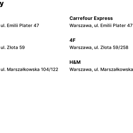
cy
Passa
 ul. Zaczernie 246
Zaczernie, ul. Zaczernie 327
Carrefour Express
Passa
l. Emilii Plater 47
Warszawa, ul. Emilii Plater 47
. Smolarzyny 121
Kraków, ul. Płk. Francesco Nu
4F
Passa
ul. Złota 59
Warszawa, ul. Złota 59/258
. pl. Wolności 7
Bochnia, ul. pl. Św. Kingi 1
H&M
ul. Marszałkowska 104/122
Warszawa, ul. Marszałkowska