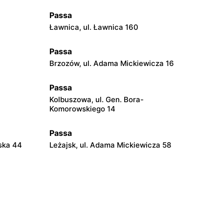
Passa
Ławnica, ul. Ławnica 160
Passa
3
Brzozów, ul. Adama Mickiewicza 16
Passa
Kolbuszowa, ul. Gen. Bora-
Komorowskiego 14
Passa
lska 44
Leżajsk, ul. Adama Mickiewicza 58
Passa
chałowskich
Sędziszów Małopolski, ul. Jana Pawła II
56