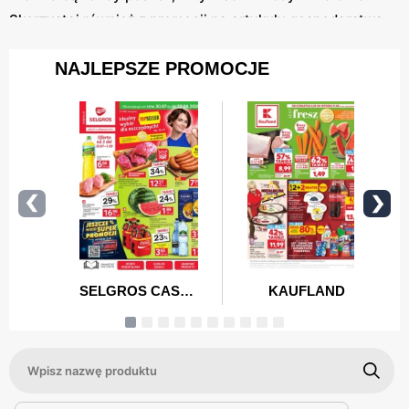
Skorzystaj również z promocji na artykuły gospodarstwa
domowego, produkty do pielęgnacji i chemię domową.
Nasza oferta obejmuje także kosmetyki i środki
higieniczne, które pozwolą dbać o zdrowie i urodę Twojej
rodziny.
Dostępne są również produkty dla dzieci, które zapewnią
im bezpieczeństwo i komfort. Warto sprawdzić również
nasz wybór elektroniki użytkowej, w tym sprzęt AGD i
RTV, który ułatwi codzienne obowiązki i rozrywkę. Każda
oferta została starannie wyselekcjonowana, aby
zapewnić najlepsze produkty w najniższych cenach.
Zapraszamy do regularnego odwiedzania naszej strony,
aby nie przegapić najnowszych promocji i skorzystać z
najlepszych okazji. Z nami zawsze masz możliwość
oszczędzania każdego dnia.