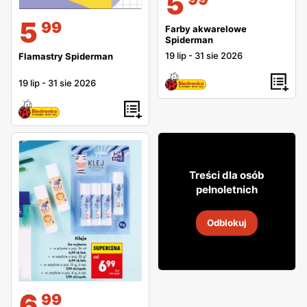
5
5
99
Farby akwarelowe
Spiderman
19 lip
-
31 sie 2026
Flamastry Spiderman
19 lip
-
31 sie 2026
21
99
Treści dla osób
pełnoletnich
Koktajl El Sol
Odblokuj
26 lip
-
8 sie 2026
6
99