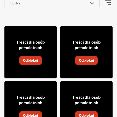
FILTRY
35
53
99
99
Treści dla osób
Treści dla osób
pełnoletnich
pełnoletnich
Wódka Ogiński
Whiskey Jim Beam
Odblokuj
Odblokuj
30 lip
-
6 sie 2026
30 lip
-
6 sie 2026
33
54
99
99
Treści dla osób
Treści dla osób
pełnoletnich
pełnoletnich
Wódka Biały Bocian
Whiskey Jim Beam
Odblokuj
Odblokuj