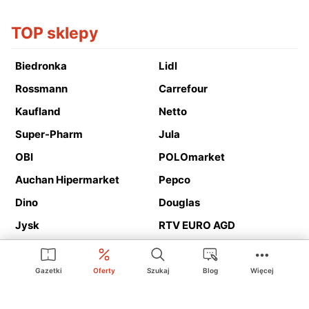
TOP sklepy
Biedronka
Lidl
Rossmann
Carrefour
Kaufland
Netto
Super-Pharm
Jula
OBI
POLOmarket
Auchan Hipermarket
Pepco
Dino
Douglas
Jysk
RTV EURO AGD
Action
Media Expert
Deichmann
Media Markt
Gazetki
Oferty
Szukaj
Blog
Więcej