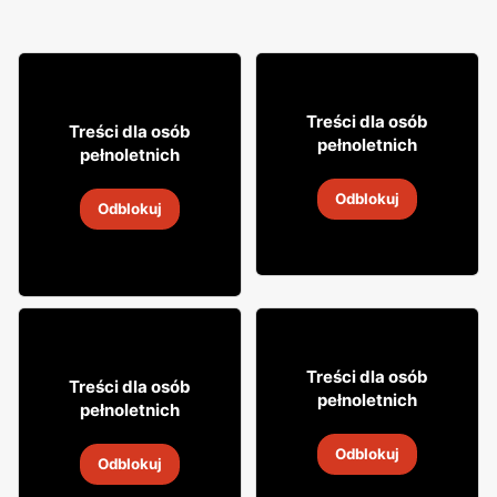
48
75
Treści dla osób
31
Treści dla osób
99
pełnoletnich
pełnoletnich
Brandy Stock
Napój alkoholowy Soplica
Odblokuj
30 lip
-
6 sie 2026
Odblokuj
4
-
18 sie 2026
49
99
Treści dla osób
29
Treści dla osób
99
pełnoletnich
pełnoletnich
Whisky Clan campbell
Wódka Żołądkowa Gorzka
Odblokuj
4
-
18 sie 2026
Odblokuj
4
-
18 sie 2026