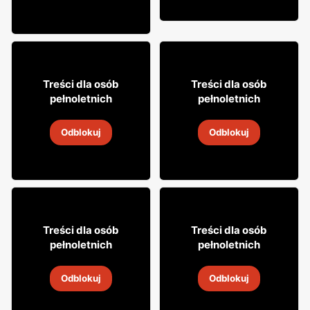
7
23
85
95
Treści dla osób
Treści dla osób
pełnoletnich
pełnoletnich
Wódka Żołądkowa
Likier Biały Bocian
Odblokuj
Odblokuj
30 lip
-
6 sie 2026
30 lip
-
6 sie 2026
39
8
99
49
Treści dla osób
Treści dla osób
pełnoletnich
pełnoletnich
Wódka Żołądkowa
Likier Lubelska
Odblokuj
Odblokuj
30 lip
-
6 sie 2026
30 lip
-
6 sie 2026