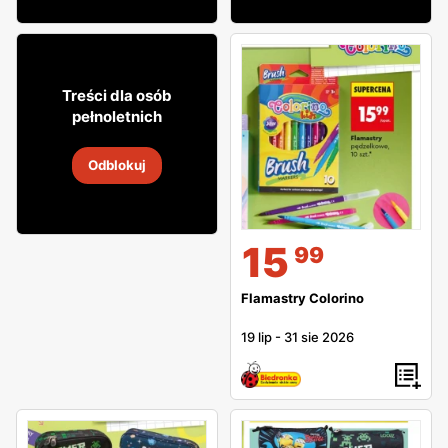
29
75
Treści dla osób
pełnoletnich
Rum Galeon
Odblokuj
30 lip
-
6 sie 2026
15
99
Flamastry Colorino
19 lip
-
31 sie 2026