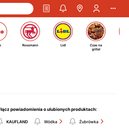
o
Rossmann
Lidl
Czas na
Ta
grilla!
kosm
łącz powiadomienia o ulubionych produktach:
KAUFLAND
Wódka
Żubrówka