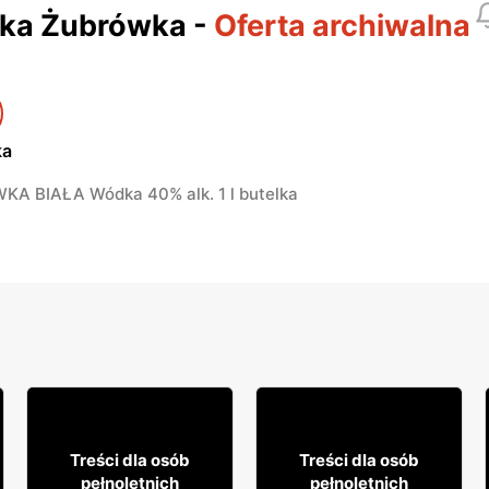
ka Żubrówka
-
Oferta archiwalna
ka
A BIAŁA Wódka 40% alk. 1 l butelka
7
64
85
99
Treści dla osób
Treści dla osób
pełnoletnich
pełnoletnich