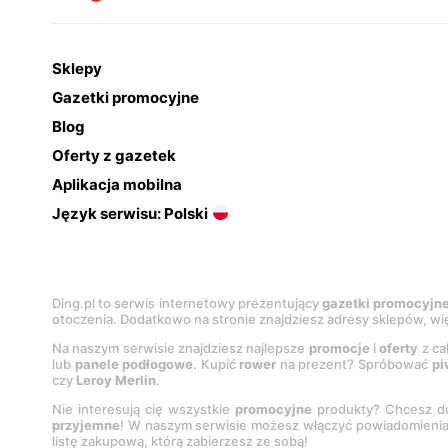
Sklepy
Gazetki promocyjne
Blog
Oferty z gazetek
Aplikacja mobilna
Język serwisu: Polski
Ding.pl to serwis internetowy prezentujący
gazetki promocyjn
otoczenia. Dodatkowo na stronie znajdziesz adresy sklepów, wię
Na naszym serwisie znajdziesz najlepsze
promocje
i
oferty
z ca
lub
panele podłogowe
. Kupić
rower
na prezent? Spróbować
pi
czy
Leroy Merlin
.
Nie interesują cię wszystkie
promocyjne
produkty? Chcesz do
przyjemne
! W naszym serwisie możesz włączyć powiadomieni
listę zakupową, którą zabierzesz ze sobą!