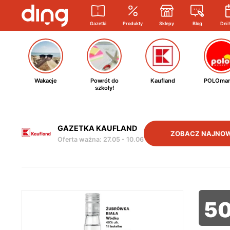
Gazetki
Produkty
Sklepy
Blog
Dni 
Wakacje
Powrót do
Kaufland
POLOmar
szkoły!
GAZETKA KAUFLAND
ZOBACZ NAJNOW
Oferta ważna
:
27.05
-
10.06
5