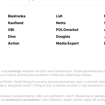
Biedronka
Lidl
Kaufland
Netto
OBI
POLOmarket
Dino
Douglas
Action
Media Expert
e
oraz
katalogi
sklepów i dużych sieci handlowych. Dzięki geolokalizacji
c w trakcie podróży bez problemu trafisz do ulubionego sklepu.
łej Polski. Dzięki Ding.pl w prosty sposób porównasz ceny z różnych skl
wa
w okazyjnej cenie? Z Ding.pl jest to bardzo proste! U nas dostanies
stawać powiadomienia tylko od wybranych sieci? Wypatrujesz jakieg
a do
ulubionych produktów
i sieci sklepów, dzięki czemu nigdy nie prz