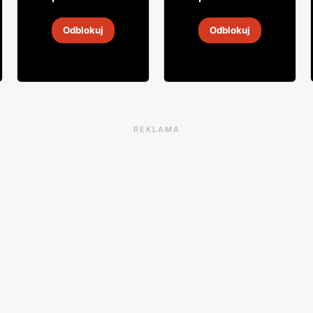
Wódka Żołądkowa
Wódka Amundsen
Odblokuj
Odblokuj
30 lip
-
6 sie 2026
2
-
30 sie 2026
REKLAMA