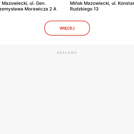
Mazowiecki, ul. Gen.
Mińsk Mazowiecki, ul. Konsta
rzemysława Morawicza 2 A
Rudzkiego 13
Kaufland
WIĘCEJ
l. Centralna 2
Sochaczew al. 600-lecia 39
Kaufland
e, ul. Ks. Kard. Prym. Stefana
Łowicz, ul. Stefana Starzyńs
REKLAMA
ego 13/15
Kaufland
. Sokołowska 113
Ostrów Mazowiecka, ul. Lubi
Kaufland
Konstantego Ildefonsa
Radom, ul. Sycyńska 41
ego 11