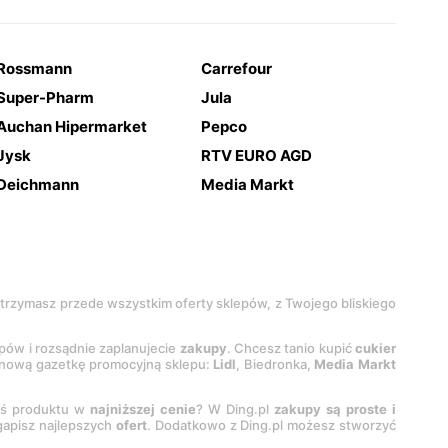
Rossmann
Carrefour
Super-Pharm
Jula
Auchan Hipermarket
Pepco
Jysk
RTV EURO AGD
Deichmann
Media Markt
 otrzymasz przede wszystkim oferty sklepów, z Twojego bliskiego
epów i rozsądnie zaplanujecie
zakupy
. Chcesz tanio kupić
cukier
z nową gazetkę promocyjną sklepu:
Lidl
, Biedronka,
Media Markt
oś produktu w
najniższej cenie
? W Ding.pl
zakupy są proste i
egapisz najlepszych
ofert
. Dodatkowo z Ding.pl możesz stworzyć