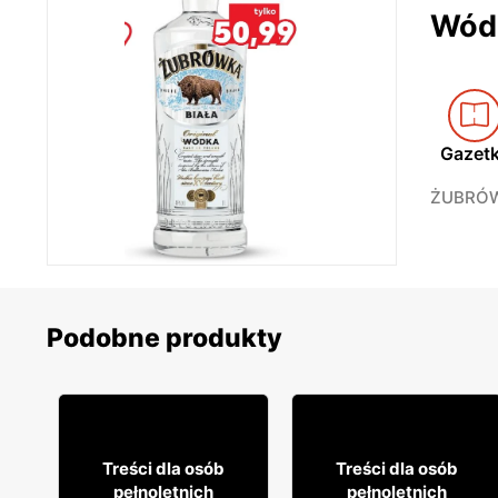
Wód
Gazet
ŻUBRÓWK
Podobne produkty
7
39
37
99
Treści dla osób
Treści dla osób
pełnoletnich
pełnoletnich