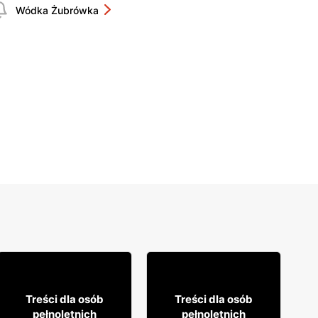
Wódka Żubrówka
35
49
99
99
Treści dla osób
Treści dla osób
pełnoletnich
pełnoletnich