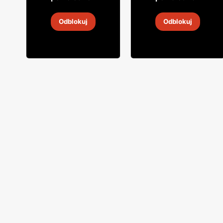
Wódka Żubrówka
Wódka Żołądkowa
Odblokuj
Odblokuj
31 lip
-
15 sie 2026
30 lip
-
6 sie 2026