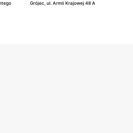
ntego
Grójec, ul. Armii Krajowej 48 A
Kaufland
Garwolin, ul. Kościuszki 65
Kaufland
kiego 10-12
Ciechanów, ul. Armii Krajowej 15
Kaufland
ejewska 65
Dęblin, ul. 15 Pułku Piechoty Wilków 5i
Kaufland
Łuków, ul. Przemysłowa 22