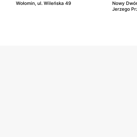
Wołomin, ul. Wileńska 49
Nowy Dwór 
Jerzego P
Kaufland
Kaufland
Żyrardów, ul. Skrowaczewskiego 27
Wyszków, u
Kaufland
Kaufland
Płońsk, ul. Żołnierzy Wyklętych 16
Skierniewic
Wyszyński
Kaufland
Kaufland
Kozienice, ul. Warszawska 59e
Siedlce, ul
Kaufland
Kaufland
Radom, ul. 25 Czerwca 46 A
Płock, ul. 
Gałczyński