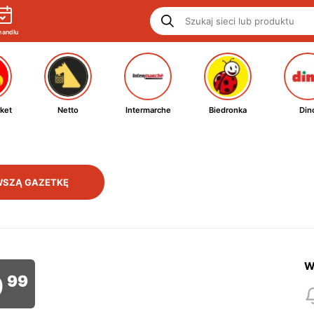
handlu
ket
Netto
Intermarche
Biedronka
Din
SZĄ GAZETKĘ
W
0
99