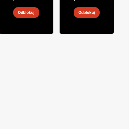
Wódka Ogiński
Wódka Finlandia
Odblokuj
Odblokuj
30 lip
-
6 sie 2026
31 lip
-
16 sie 2026