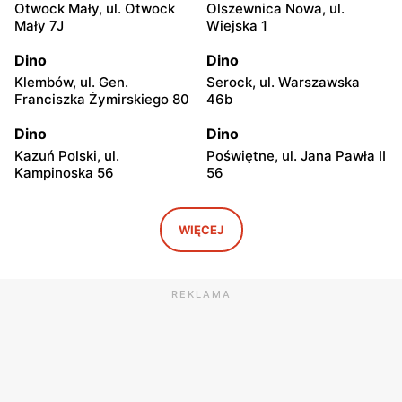
Otwock Mały, ul. Otwock
Olszewnica Nowa, ul.
Mały 7J
Wiejska 1
Dino
Dino
Klembów, ul. Gen.
Serock, ul. Warszawska
Franciszka Żymirskiego 80
46b
Dino
Dino
Kazuń Polski, ul.
Poświętne, ul. Jana Pawła II
Kampinoska 56
56
Dino
Dino
Adamowizna, ul.
Bieniewice, ul. Błońska 52
WIĘCEJ
Adamowizna 100
Dino
Dino
REKLAMA
Błonie, ul. Nowa Wieś 12c
Pomiechówek, ul.
Warszawska 49
Dino
Dino
Dąbrówka, ul. Kościelna 7g
Zakroczym, ul. Klasztorna
11a