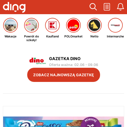
Wakacje
Powrót do
Kaufland
POLOmarket
Netto
Intermarche
szkoły!
GAZETKA DINO
Oferta ważna
:
02.06
-
09.06
ZOBACZ NAJNOWSZĄ GAZETKĘ