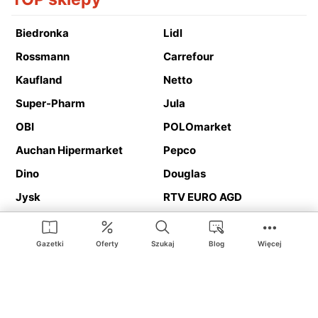
Biedronka
Lidl
Rossmann
Carrefour
Kaufland
Netto
Super-Pharm
Jula
OBI
POLOmarket
Auchan Hipermarket
Pepco
Dino
Douglas
Jysk
RTV EURO AGD
Action
Media Expert
Deichmann
Media Markt
Gazetki
Oferty
Szukaj
Blog
Więcej
Ding.pl to serwis internetowy prezentujący
gazetki promocyjne
oraz
katalogi
sklepów i dużych sieci handlowych. Dzięki
geolokalizacji otrzymasz przede wszystkim oferty sklepów, z