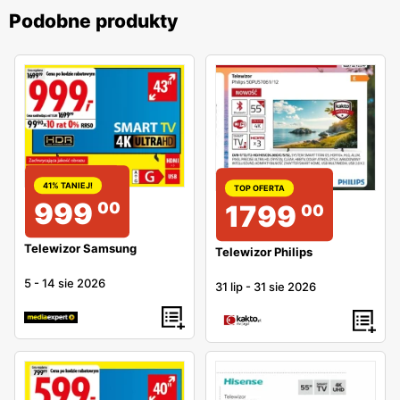
Podobne produkty
41% TANIEJ!
TOP OFERTA
999
00
1799
00
Telewizor Samsung
Telewizor Philips
5
-
14 sie 2026
31 lip
-
31 sie 2026