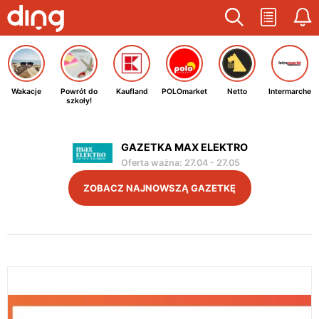
Wakacje
Powrót do
Kaufland
POLOmarket
Netto
Intermarche
szkoły!
GAZETKA MAX ELEKTRO
Oferta ważna
:
27.04
-
27.05
ZOBACZ NAJNOWSZĄ GAZETKĘ