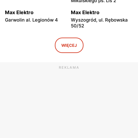
Mikulskiego ps. Lis 2
Max Elektro
Max Elektro
Garwolin al. Legionów 4
Wyszogród, ul. Rębowska
50/52
Max Elektro
Max Elektro
Kamionna, ul. Józefa
Płońsk, ul. Warszawska 50
WIĘCEJ
Piłsudskiego 13
Max Elektro
Max Elektro
REKLAMA
Sochocin, ul. Guzikarzy 10
Węgrów, ul. Rynek Mariacki
1
Max Elektro
Max Elektro
Łowicz, ul. Kurkowa 8
Ciechanów, ul. Pułtuska 20
A
Max Elektro
Max Elektro
Jedlińsk, ul. Warecka 3
Sokołów Podlaski, ul. Długa
76