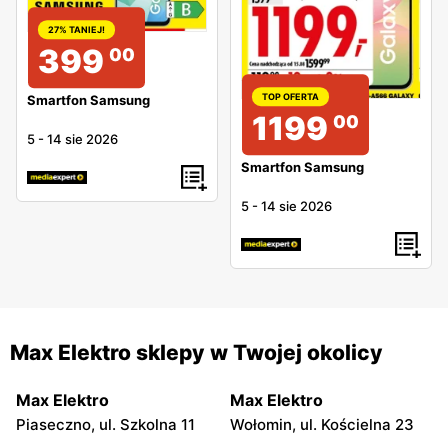
27% TANIEJ!
399
00
TOP OFERTA
Smartfon Samsung
1199
00
5
-
14 sie 2026
Smartfon Samsung
5
-
14 sie 2026
Max Elektro sklepy w Twojej okolicy
Max Elektro
Max Elektro
Piaseczno, ul. Szkolna 11
Wołomin, ul. Kościelna 23