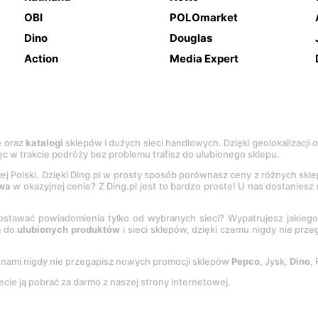
OBI
POLOmarket
Dino
Douglas
Action
Media Expert
e
oraz
katalogi
sklepów i dużych sieci handlowych. Dzięki geolokalizacji
c w trakcie podróży bez problemu trafisz do ulubionego sklepu.
łej Polski. Dzięki Ding.pl w prosty sposób porównasz ceny z różnych skl
wa
w okazyjnej cenie? Z Ding.pl jest to bardzo proste! U nas dostanies
stawać powiadomienia tylko od wybranych sieci? Wypatrujesz jakieg
a do
ulubionych produktów
i sieci sklepów, dzięki czemu nigdy nie prz
Z nami nigdy nie przegapisz nowych promocji sklepów
Pepco
, Jysk,
Dino
,
ecie ją pobrać za darmo z naszej strony internetowej.