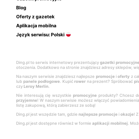
Blog
Oferty z gazetek
Aplikacja mobilna
Język serwisu: Polski
Ding.pl to serwis internetowy prezentujący
gazetki promocyjn
otoczenia. Dodatkowo na stronie znajdziesz adresy sklepów, wię
Na naszym serwisie znajdziesz najlepsze
promocje
i
oferty
z ca
lub
panele podłogowe
. Kupić
rower
na prezent? Spróbować
pi
czy
Leroy Merlin
.
Nie interesują cię wszystkie
promocyjne
produkty? Chcesz do
przyjemne
! W naszym serwisie możesz włączyć powiadomieni
listę zakupową, którą zabierzesz ze sobą!
Ding.pl jest wszędzie tam, gdzie
najlepsze promocje
i
okazje
! 
Ding.pl jest dostępne również w formie
aplikacji mobilnej
. Moż