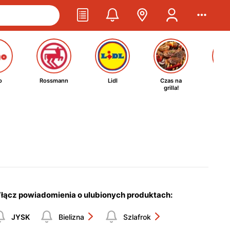
o
Rossmann
Lidl
Czas na
Ta
grilla!
kosm
łącz powiadomienia o ulubionych produktach:
JYSK
Bielizna
Szlafrok