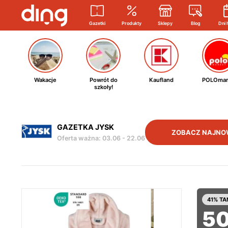
Gazetki
Produkty
Sklepy
Blog
Dni 
Wakacje
Powrót do
Kaufland
POLOmar
szkoły!
GAZETKA JYSK
ZOBACZ NAJNO
Oferta ważna
:
03.06
-
22.06
41% TA
5