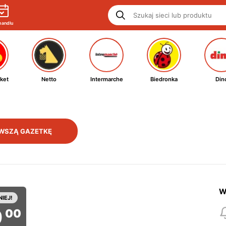
handlu
ket
Netto
Intermarche
Biedronka
Din
WSZĄ GAZETKĘ
W
NIEJ!
0
00