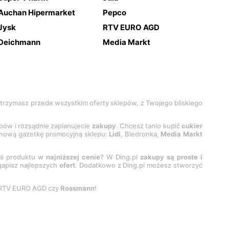
Auchan Hipermarket
Pepco
Jysk
RTV EURO AGD
Deichmann
Media Markt
 otrzymasz przede wszystkim oferty sklepów, z Twojego bliskiego
epów i rozsądnie zaplanujecie
zakupy
. Chcesz tanio kupić
cukier
z nową gazetkę promocyjną sklepu:
Lidl
, Biedronka,
Media Markt
oś produktu w
najniższej cenie
? W Ding.pl
zakupy są proste i
egapisz najlepszych
ofert
. Dodatkowo z Ding.pl możesz stworzyć
 RTV EURO AGD czy
Rossmann
!