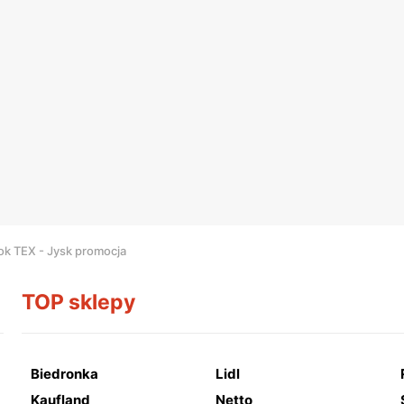
rok TEX - Jysk promocja
TOP sklepy
Biedronka
Lidl
Kaufland
Netto