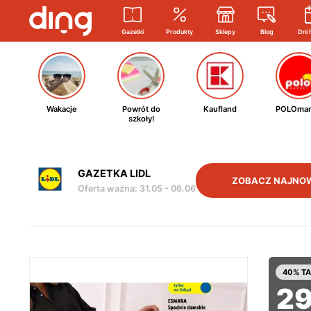
Gazetki
Produkty
Sklepy
Blog
Dni 
Wakacje
Powrót do
Kaufland
POLOmar
szkoły!
GAZETKA LIDL
ZOBACZ NAJNO
Oferta ważna
:
31.05
-
06.06
40% TA
2