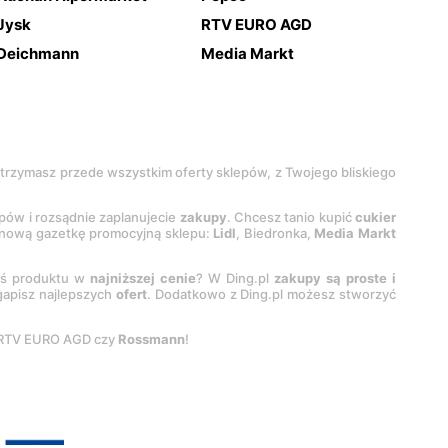
Jysk
RTV EURO AGD
Deichmann
Media Markt
 otrzymasz przede wszystkim oferty sklepów, z Twojego bliskiego
epów i rozsądnie zaplanujecie
zakupy
. Chcesz tanio kupić
cukier
z nową gazetkę promocyjną sklepu:
Lidl
, Biedronka,
Media Markt
oś produktu w
najniższej cenie
? W Ding.pl
zakupy są proste i
egapisz najlepszych
ofert
. Dodatkowo z Ding.pl możesz stworzyć
 RTV EURO AGD czy
Rossmann
!