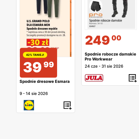
249
00
Spodnie robocze damskie
42% TANIEJ!
Pro Workwear
39
99
24 cze
-
31 sie 2026
Spodnie dresowe Esmara
9
-
14 sie 2026