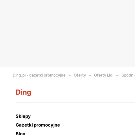
Ding.pl - gazetki promocyjne
Oferty
Oferty Lidl
Spodni
Ding
Sklepy
Gazetki promocyjne
Blog