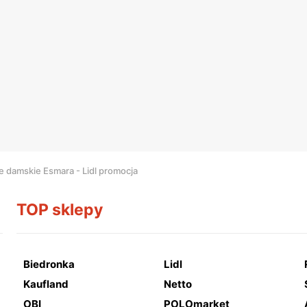
e damskie Esmara - Lidl promocja
TOP sklepy
Biedronka
Lidl
Kaufland
Netto
OBI
POLOmarket