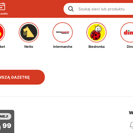
handlu
ket
Netto
Intermarche
Biedronka
Din
WSZĄ GAZETKĘ
W
NIEJ!
9
99