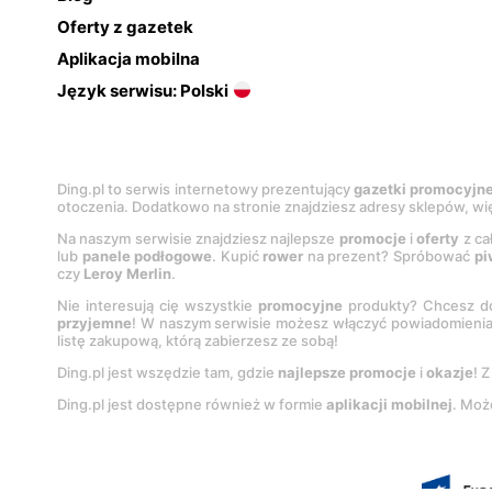
Oferty z gazetek
Aplikacja mobilna
Język serwisu: Polski
Ding.pl to serwis internetowy prezentujący
gazetki promocyjn
otoczenia. Dodatkowo na stronie znajdziesz adresy sklepów, wię
Na naszym serwisie znajdziesz najlepsze
promocje
i
oferty
z ca
lub
panele podłogowe
. Kupić
rower
na prezent? Spróbować
pi
czy
Leroy Merlin
.
Nie interesują cię wszystkie
promocyjne
produkty? Chcesz do
przyjemne
! W naszym serwisie możesz włączyć powiadomieni
listę zakupową, którą zabierzesz ze sobą!
Ding.pl jest wszędzie tam, gdzie
najlepsze promocje
i
okazje
! 
Ding.pl jest dostępne również w formie
aplikacji mobilnej
. Moż