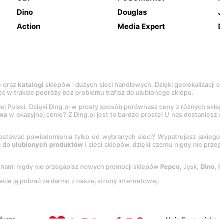
Dino
Douglas
Action
Media Expert
e
oraz
katalogi
sklepów i dużych sieci handlowych. Dzięki geolokalizacji
c w trakcie podróży bez problemu trafisz do ulubionego sklepu.
łej Polski. Dzięki Ding.pl w prosty sposób porównasz ceny z różnych skl
wa
w okazyjnej cenie? Z Ding.pl jest to bardzo proste! U nas dostanies
stawać powiadomienia tylko od wybranych sieci? Wypatrujesz jakieg
a do
ulubionych produktów
i sieci sklepów, dzięki czemu nigdy nie prz
Z nami nigdy nie przegapisz nowych promocji sklepów
Pepco
, Jysk,
Dino
,
ecie ją pobrać za darmo z naszej strony internetowej.