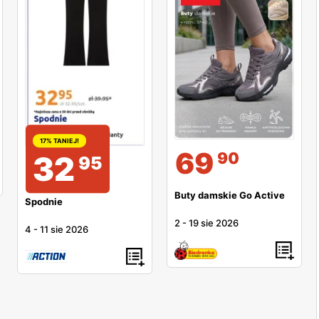
17% TANIEJ!
69
90
32
95
Buty damskie Go Active
Spodnie
2
-
19 sie 2026
4
-
11 sie 2026