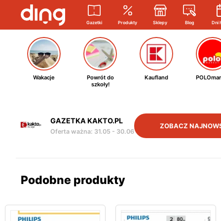
Gazetki
Produkty
Sklepy
Blog
Dni 
Wakacje
Powrót do
Kaufland
POLOmar
szkoły!
GAZETKA KAKTO.PL
ZOBACZ NAJNOW
Oferta ważna
:
31.05
-
30.06
Podobne produkty
Włącz powiadomienia o ulubionych produktach:
KAKTO.PL
Elektronika