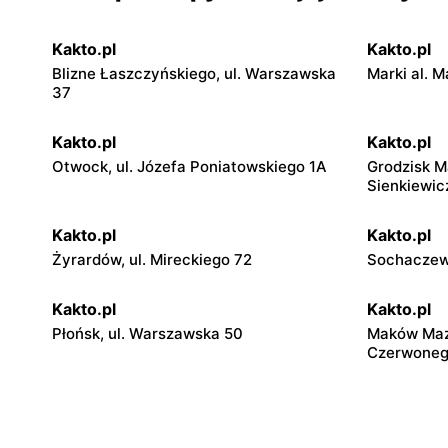
Kakto.pl
Kakto.pl
Blizne Łaszczyńskiego, ul. Warszawska
Marki al. M
37
Kakto.pl
Kakto.pl
Otwock, ul. Józefa Poniatowskiego 1A
Grodzisk M
Sienkiewic
Kakto.pl
Kakto.pl
Żyrardów, ul. Mireckiego 72
Sochaczew,
Kakto.pl
Kakto.pl
Płońsk, ul. Warszawska 50
Maków Mazo
Czerwoneg
Kakto.pl
Kakto.pl
Głowno, ul. Łowicka 50
Ryki, ul. 