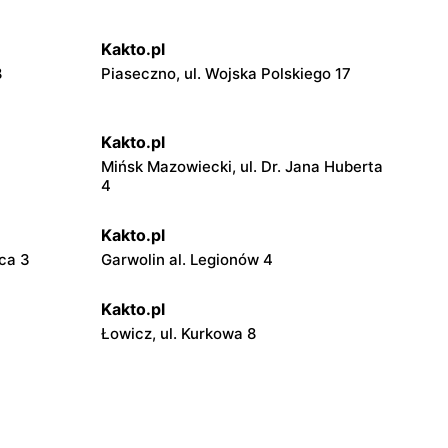
Kakto.pl
8
Piaseczno, ul. Wojska Polskiego 17
Kakto.pl
Mińsk Mazowiecki, ul. Dr. Jana Huberta
4
Kakto.pl
ica 3
Garwolin al. Legionów 4
Kakto.pl
Łowicz, ul. Kurkowa 8
Kakto.pl
ki 4
Drzewica, ul. Mostowa 1