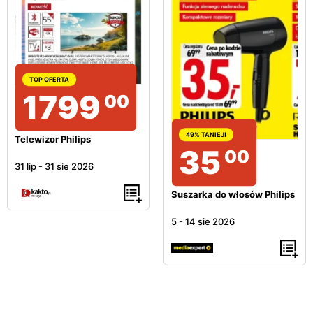
TOP OFERTA
1799
00
49% TANIEJ!
Telewizor Philips
35
00
31 lip
-
31 sie 2026
Suszarka do włosów Philips
5
-
14 sie 2026