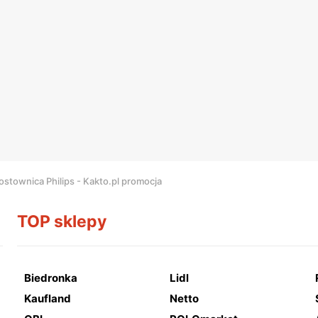
ostownica Philips - Kakto.pl promocja
TOP sklepy
Biedronka
Lidl
Kaufland
Netto