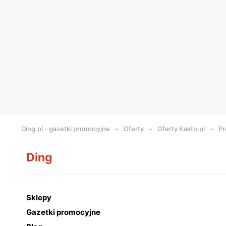
Ding.pl - gazetki promocyjne
Oferty
Oferty Kakto.pl
Pr
Ding
Sklepy
Gazetki promocyjne