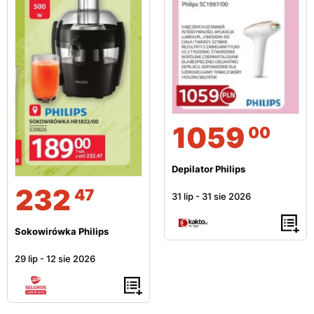
1059
00
Depilator Philips
232
47
31 lip
-
31 sie 2026
Sokowirówka Philips
29 lip
-
12 sie 2026