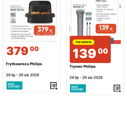
Prostownica
Philips
Prostownica Philips
TOP OFERTA
379
00
139
00
Frytkownica Philips
Trymer Philips
29 lip
-
26 sie 2026
29 lip
-
26 sie 2026