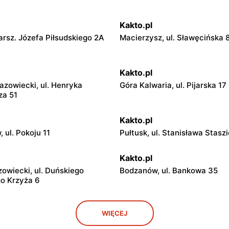
Kakto.pl
arsz. Józefa Piłsudskiego 2A
Macierzysz, ul. Sławęcińska 
Kakto.pl
azowiecki, ul. Henryka
Góra Kalwaria, ul. Pijarska 17
za 51
Kakto.pl
 ul. Pokoju 11
Pułtusk, ul. Stanisława Stasz
Kakto.pl
wiecki, ul. Duńskiego
Bodzanów, ul. Bankowa 35
o Krzyża 6
Kakto.pl
WIĘCEJ
Stanisława Poniatowskiego 6
Radom, ul. Tadeusza Kościusz