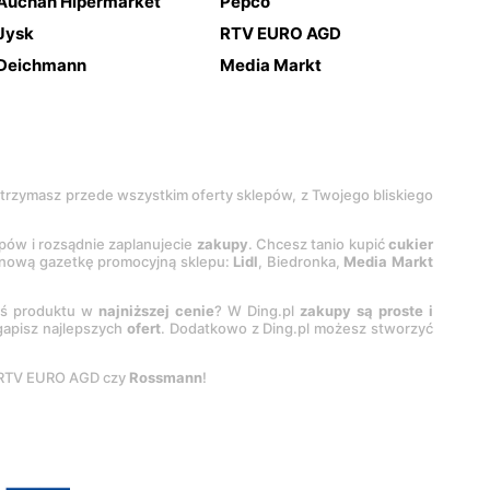
Auchan Hipermarket
Pepco
Jysk
RTV EURO AGD
Deichmann
Media Markt
 otrzymasz przede wszystkim oferty sklepów, z Twojego bliskiego
epów i rozsądnie zaplanujecie
zakupy
. Chcesz tanio kupić
cukier
z nową gazetkę promocyjną sklepu:
Lidl
, Biedronka,
Media Markt
oś produktu w
najniższej cenie
? W Ding.pl
zakupy są proste i
egapisz najlepszych
ofert
. Dodatkowo z Ding.pl możesz stworzyć
 RTV EURO AGD czy
Rossmann
!