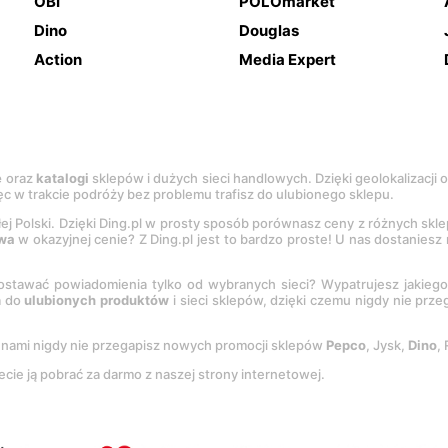
OBI
POLOmarket
Dino
Douglas
Action
Media Expert
e
oraz
katalogi
sklepów i dużych sieci handlowych. Dzięki geolokalizacji
c w trakcie podróży bez problemu trafisz do ulubionego sklepu.
łej Polski. Dzięki Ding.pl w prosty sposób porównasz ceny z różnych skl
wa
w okazyjnej cenie? Z Ding.pl jest to bardzo proste! U nas dostanies
stawać powiadomienia tylko od wybranych sieci? Wypatrujesz jakieg
a do
ulubionych produktów
i sieci sklepów, dzięki czemu nigdy nie prz
Z nami nigdy nie przegapisz nowych promocji sklepów
Pepco
, Jysk,
Dino
,
ecie ją pobrać za darmo z naszej strony internetowej.