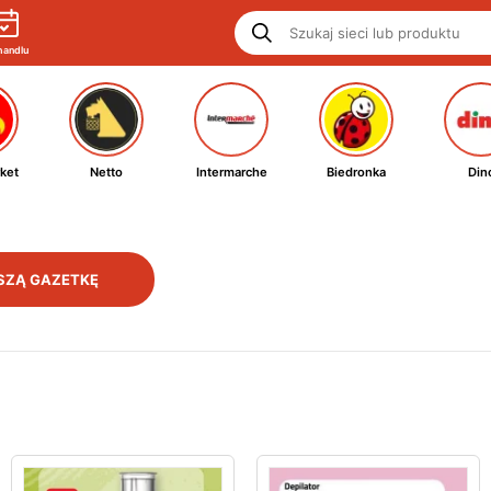
handlu
ket
Netto
Intermarche
Biedronka
Din
SZĄ GAZETKĘ