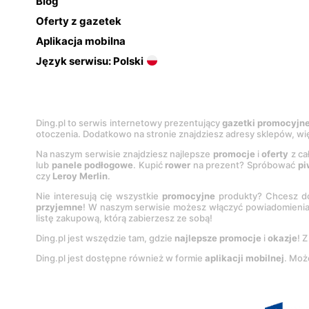
Blog
Oferty z gazetek
Aplikacja mobilna
Język serwisu: Polski
Ding.pl to serwis internetowy prezentujący
gazetki promocyjn
otoczenia. Dodatkowo na stronie znajdziesz adresy sklepów, wię
Na naszym serwisie znajdziesz najlepsze
promocje
i
oferty
z ca
lub
panele podłogowe
. Kupić
rower
na prezent? Spróbować
pi
czy
Leroy Merlin
.
Nie interesują cię wszystkie
promocyjne
produkty? Chcesz do
przyjemne
! W naszym serwisie możesz włączyć powiadomieni
listę zakupową, którą zabierzesz ze sobą!
Ding.pl jest wszędzie tam, gdzie
najlepsze promocje
i
okazje
! 
Ding.pl jest dostępne również w formie
aplikacji mobilnej
. Moż