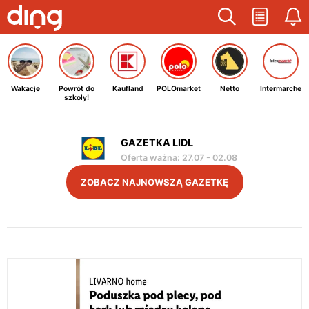
Wakacje
Powrót do
Kaufland
POLOmarket
Netto
Intermarche
szkoły!
GAZETKA LIDL
Oferta ważna
:
27.07
-
02.08
ZOBACZ NAJNOWSZĄ GAZETKĘ