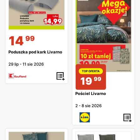
14
99
Poduszka pod kark Livarno
29 lip
-
11 sie 2026
TOP OFERTA
19
99
Pościel Livarno
2
-
8 sie 2026