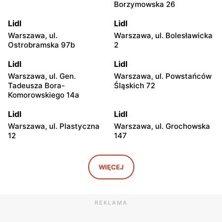
Borzymowska 26
Lidl
Lidl
Warszawa, ul.
Warszawa, ul. Bolesławicka
Ostrobramska 97b
2
Lidl
Lidl
Warszawa, ul. Gen.
Warszawa, ul. Powstańców
Tadeusza Bora-
Śląskich 72
Komorowskiego 14a
Lidl
Lidl
Warszawa, ul. Plastyczna
Warszawa, ul. Grochowska
12
147
Lidl
Lidl
Warszawa, ul. Josepha
Warszawa, ul. Marii
WIĘCEJ
Conrada 1
Rodziewiczówny 1
Lidl
Lidl
REKLAMA
Warszawa, ul. Fort Służew 2
Warszawa, ul. Kopalniana
24