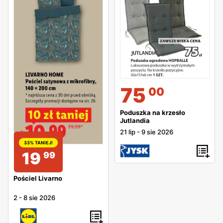
75
00
Poduszka na krzesło
Jutlandia
21 lip
-
9 sie 2026
33% TANIEJ!
19
99
Pościel Livarno
2
-
8 sie 2026