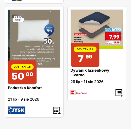
60% TANIEJ!
7
99
70% TANIEJ!
Dywanik łazienkowy
50
00
Livarno
29 lip
-
11 sie 2026
Poduszka Komfort
21 lip
-
9 sie 2026