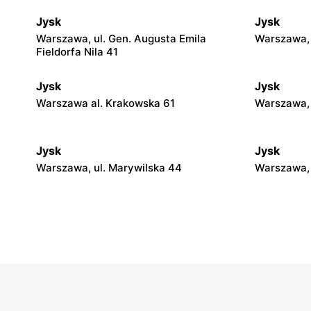
Jysk
Jysk
Warszawa, ul. Gen. Augusta Emila
Warszawa, 
Fieldorfa Nila 41
Jysk
Jysk
Warszawa al. Krakowska 61
Warszawa, 
Jysk
Jysk
Warszawa, ul. Marywilska 44
Warszawa, 
Jysk
Jysk
Stara Iwiczna, ul. Nowa 4
Wołomin, u
Jysk
Jysk
Milanówek, ul. Królewska 123A
Nowy Dwór
30