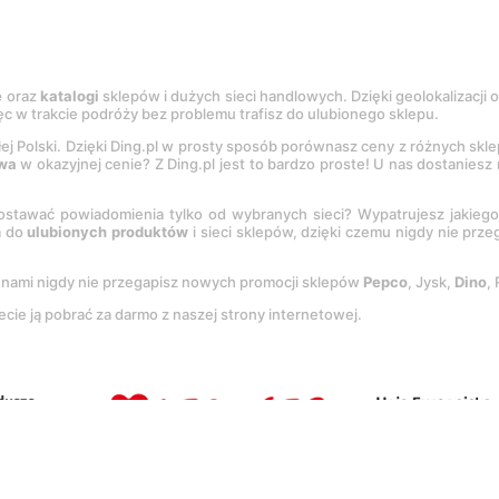
e
oraz
katalogi
sklepów i dużych sieci handlowych. Dzięki geolokalizacji
c w trakcie podróży bez problemu trafisz do ulubionego sklepu.
łej Polski. Dzięki Ding.pl w prosty sposób porównasz ceny z różnych skl
wa
w okazyjnej cenie? Z Ding.pl jest to bardzo proste! U nas dostanies
stawać powiadomienia tylko od wybranych sieci? Wypatrujesz jakieg
a do
ulubionych produktów
i sieci sklepów, dzięki czemu nigdy nie prz
Z nami nigdy nie przegapisz nowych promocji sklepów
Pepco
, Jysk,
Dino
,
ecie ją pobrać za darmo z naszej strony internetowej.