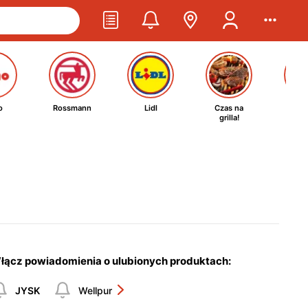
o
Rossmann
Lidl
Czas na
Ta
grilla!
kosm
łącz powiadomienia o ulubionych produktach:
JYSK
Wellpur