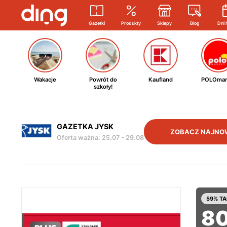
Gazetki
Produkty
Sklepy
Blog
Dni 
Wakacje
Powrót do
Kaufland
POLOmar
szkoły!
GAZETKA JYSK
ZOBACZ NAJNO
Oferta ważna
:
25.07
-
29.08
59% TA
8