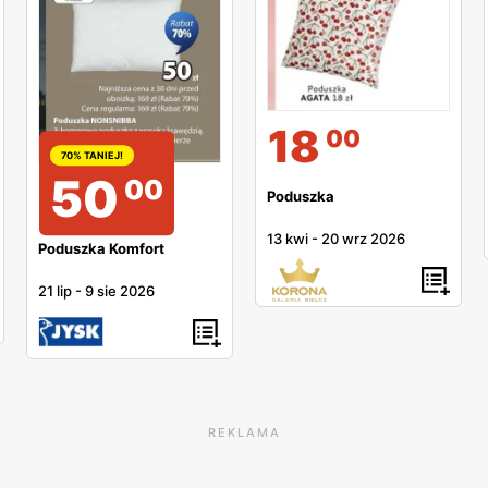
18
00
70% TANIEJ!
50
00
Poduszka
13 kwi
-
20 wrz 2026
Poduszka Komfort
21 lip
-
9 sie 2026
REKLAMA