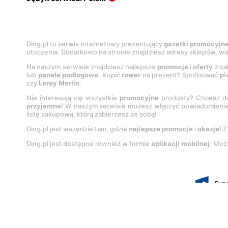
Ding.pl to serwis internetowy prezentujący
gazetki promocyjn
otoczenia. Dodatkowo na stronie znajdziesz adresy sklepów, wię
Na naszym serwisie znajdziesz najlepsze
promocje
i
oferty
z ca
lub
panele podłogowe
. Kupić
rower
na prezent? Spróbować
pi
czy
Leroy Merlin
.
Nie interesują cię wszystkie
promocyjne
produkty? Chcesz do
przyjemne
! W naszym serwisie możesz włączyć powiadomieni
listę zakupową, którą zabierzesz ze sobą!
Ding.pl jest wszędzie tam, gdzie
najlepsze promocje
i
okazje
! 
Ding.pl jest dostępne również w formie
aplikacji mobilnej
. Moż