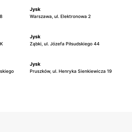
Jysk
18
Warszawa, ul. Elektronowa 2
Jysk
AK
Ząbki, ul. Józefa Piłsudskiego 44
Jysk
dskiego
Pruszków, ul. Henryka Sienkiewicza 19
Jysk
6
Łubna, ul. Łubna 69
Jysk
rardowska
Stojadła, ul. Warszawska 63