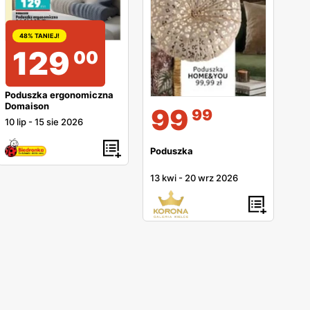
48% TANIEJ!
129
00
Poduszka ergonomiczna
Domaison
99
99
10 lip
-
15 sie 2026
Poduszka
13 kwi
-
20 wrz 2026