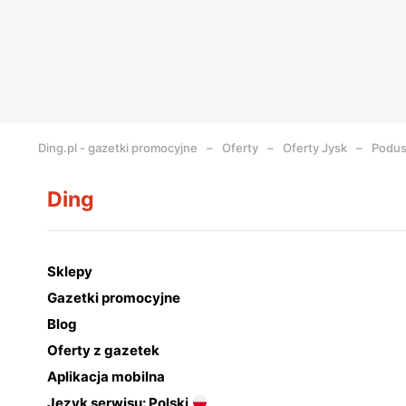
Ding.pl - gazetki promocyjne
Oferty
Oferty Jysk
Podus
Ding
Sklepy
Gazetki promocyjne
Blog
Oferty z gazetek
Aplikacja mobilna
Język serwisu: Polski