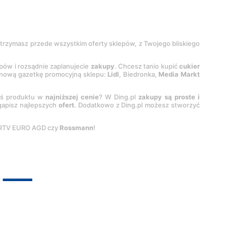
 otrzymasz przede wszystkim oferty sklepów, z Twojego bliskiego
epów i rozsądnie zaplanujecie
zakupy
. Chcesz tanio kupić
cukier
z nową gazetkę promocyjną sklepu:
Lidl
, Biedronka,
Media Markt
oś produktu w
najniższej cenie
? W Ding.pl
zakupy są proste i
egapisz najlepszych
ofert
. Dodatkowo z Ding.pl możesz stworzyć
 RTV EURO AGD czy
Rossmann
!