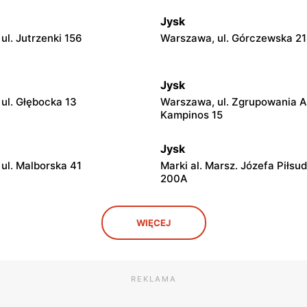
Jysk
ul. Jutrzenki 156
Warszawa, ul. Górczewska 2
Jysk
ul. Głębocka 13
Warszawa, ul. Zgrupowania 
Kampinos 15
Jysk
ul. Malborska 41
Marki al. Marsz. Józefa Piłsu
200A
Jysk
WIĘCEJ
l. Geodetów 2
Podkowa Leśna, ul. Gołębia 2
Jysk
 Mazowiecki, ul. Warszawska
Grodzisk Mazowiecki, ul. Ży
REKLAMA
14