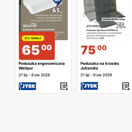
61% TANIEJ!
65
75
00
00
Poduszka na krzesło
Poduszka ergonomiczna
Jutlandia
Wellpur
21 lip
-
9 sie 2026
21 lip
-
9 sie 2026