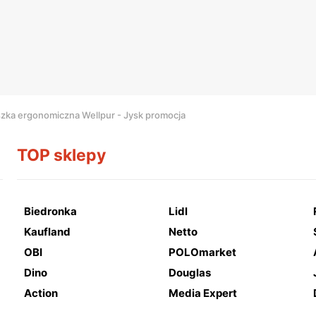
zka ergonomiczna Wellpur - Jysk promocja
TOP sklepy
Biedronka
Lidl
Kaufland
Netto
OBI
POLOmarket
Dino
Douglas
Action
Media Expert