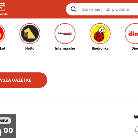
handlu
ket
Netto
Intermarche
Biedronka
Din
WSZĄ GAZETKĘ
W
NIEJ!
0
00