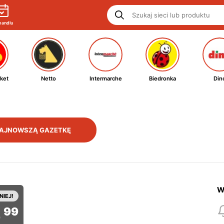
handlu
ket
Netto
Intermarche
Biedronka
Din
AJNOWSZĄ GAZETKĘ
W
NIEJ!
5
99