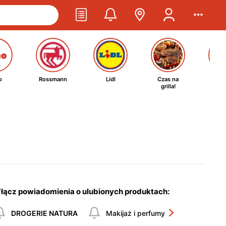
o
Rossmann
Lidl
Czas na
Ta
grilla!
kosm
łącz powiadomienia o ulubionych produktach:
DROGERIE NATURA
Makijaż i perfumy