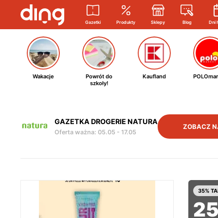
Gazetki
Produkty
Sklepy
Blog
Dni 
Wakacje
Powrót do
Kaufland
POLOmar
szkoły!
GAZETKA DROGERIE NATURA
ZOBACZ N
Oferta ważna
:
05.05
-
17.05
35% TA
2