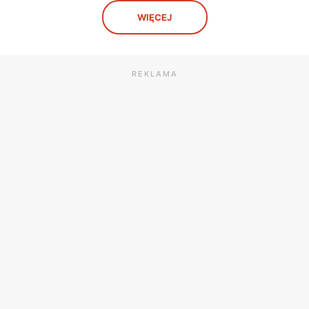
Natura
Drogerie Natura
WIĘCEJ
. Świętojańska 6
Garwolin, ul. Krótka 1
Natura
Drogerie Natura
. Wyszogrodzka 59
Skierniewice, ul. Mikołaja Kop
REKLAMA
Natura
Drogerie Natura
 ul. Warszawska 17
Sokołów Podlaski, ul. Magistr
Natura
Drogerie Natura
 Przemysłowa 1
Łuków, ul. Nowopijarska 9 D