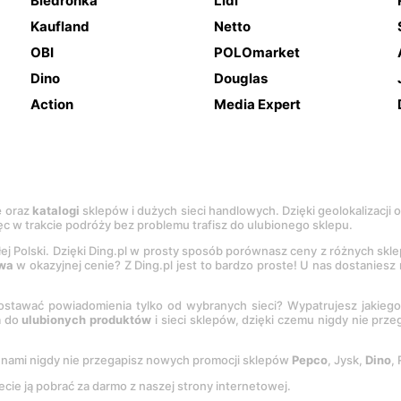
Biedronka
Lidl
Kaufland
Netto
OBI
POLOmarket
Dino
Douglas
Action
Media Expert
e
oraz
katalogi
sklepów i dużych sieci handlowych. Dzięki geolokalizacji
c w trakcie podróży bez problemu trafisz do ulubionego sklepu.
łej Polski. Dzięki Ding.pl w prosty sposób porównasz ceny z różnych skl
wa
w okazyjnej cenie? Z Ding.pl jest to bardzo proste! U nas dostanies
stawać powiadomienia tylko od wybranych sieci? Wypatrujesz jakieg
a do
ulubionych produktów
i sieci sklepów, dzięki czemu nigdy nie prz
Z nami nigdy nie przegapisz nowych promocji sklepów
Pepco
, Jysk,
Dino
,
ecie ją pobrać za darmo z naszej strony internetowej.