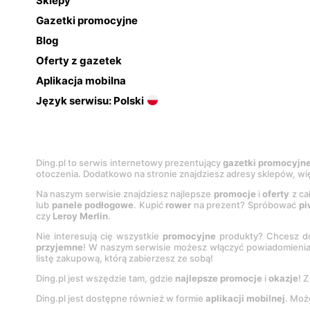
Sklepy
Gazetki promocyjne
Blog
Oferty z gazetek
Aplikacja mobilna
Język serwisu: Polski
Ding.pl to serwis internetowy prezentujący
gazetki promocyjn
otoczenia. Dodatkowo na stronie znajdziesz adresy sklepów, wię
Na naszym serwisie znajdziesz najlepsze
promocje
i
oferty
z ca
lub
panele podłogowe
. Kupić
rower
na prezent? Spróbować
pi
czy
Leroy Merlin
.
Nie interesują cię wszystkie
promocyjne
produkty? Chcesz do
przyjemne
! W naszym serwisie możesz włączyć powiadomieni
listę zakupową, którą zabierzesz ze sobą!
Ding.pl jest wszędzie tam, gdzie
najlepsze promocje
i
okazje
! 
Ding.pl jest dostępne również w formie
aplikacji mobilnej
. Moż