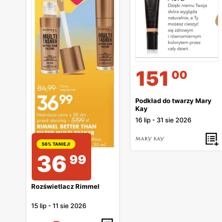
151
00
Podkład do twarzy Mary
Kay
16 lip
-
31 sie 2026
56% TANIEJ!
36
99
Rozświetlacz Rimmel
15 lip
-
11 sie 2026