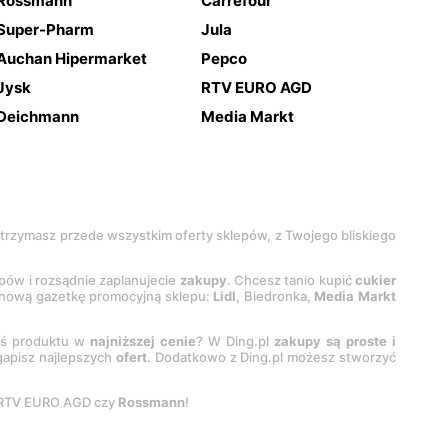
Rossmann
Carrefour
Super-Pharm
Jula
Auchan Hipermarket
Pepco
Jysk
RTV EURO AGD
Deichmann
Media Markt
 otrzymasz przede wszystkim oferty sklepów, z Twojego bliskiego
epów i rozsądnie zaplanujecie
zakupy
. Chcesz tanio kupić
cukier
z nową gazetkę promocyjną sklepu:
Lidl
, Biedronka,
Media Markt
oś produktu w
najniższej cenie
? W Ding.pl
zakupy są proste i
egapisz najlepszych
ofert
. Dodatkowo z Ding.pl możesz stworzyć
 RTV EURO AGD czy
Rossmann
!