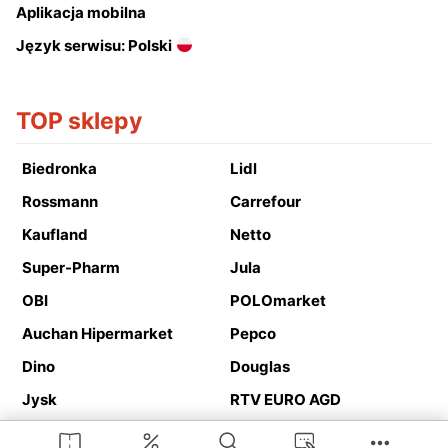
Aplikacja mobilna
Język serwisu: Polski
TOP sklepy
Biedronka
Lidl
Rossmann
Carrefour
Kaufland
Netto
Super-Pharm
Jula
OBI
POLOmarket
Auchan Hipermarket
Pepco
Dino
Douglas
Jysk
RTV EURO AGD
Action
Media Expert