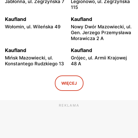
Jabłonna, ul. Zegrzyńska 7
Legionowo, ul. Zegrzyńska
115
Kaufland
Kaufland
Wołomin, ul. Wileńska 49
Nowy Dwór Mazowiecki, ul.
Gen. Jerzego Przemysława
Morawicza 2 A
Kaufland
Kaufland
Mińsk Mazowiecki, ul.
Grójec, ul. Armii Krajowej
Konstantego Rudzkiego 13
48 A
Kaufland
Kaufland
Żyrardów, ul.
Wyszków, ul. Centralna 2
WIĘCEJ
Skrowaczewskiego 27
Kaufland
Kaufland
REKLAMA
Sochaczew al. 600-lecia
Garwolin, ul. Kościuszki 65
39
Kaufland
Kaufland
Płońsk, ul. Żołnierzy
Skierniewice, ul. Ks. Kard.