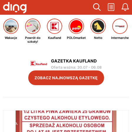
Wakacje
Powrót do
Kaufland
POLOmarket
Netto
Intermarche
szkoły!
GAZETKA KAUFLAND
Oferta ważna
:
30.07
-
06.08
ZOBACZ NAJNOWSZĄ GAZETKĘ