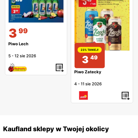
3
99
Piwo Lech
23% TANIEJ!
5
-
12 sie 2026
3
49
Piwo Zatecky
4
-
11 sie 2026
Kaufland sklepy w Twojej okolicy