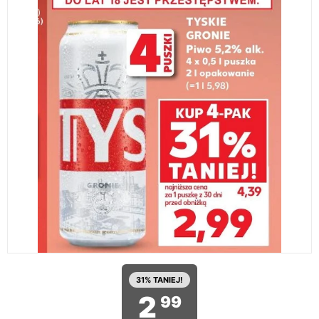
31% TANIEJ!
2
99