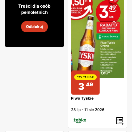
3
16
Treści dla osób
pełnoletnich
Piwo Tyskie
Odblokuj
31 lip
-
15 sie 2026
12% TANIEJ!
3
49
Piwo Tyskie
28 lip
-
11 sie 2026