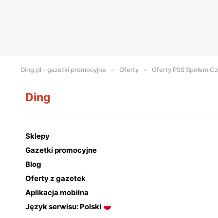
Ding.pl - gazetki promocyjne
Oferty
Oferty PSS Społem C
Ding
Sklepy
Gazetki promocyjne
Blog
Oferty z gazetek
Aplikacja mobilna
Język serwisu: Polski