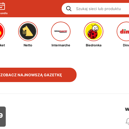
handlu
ket
Netto
Intermarche
Biedronka
Din
ZOBACZ NAJNOWSZĄ GAZETKĘ
W
9