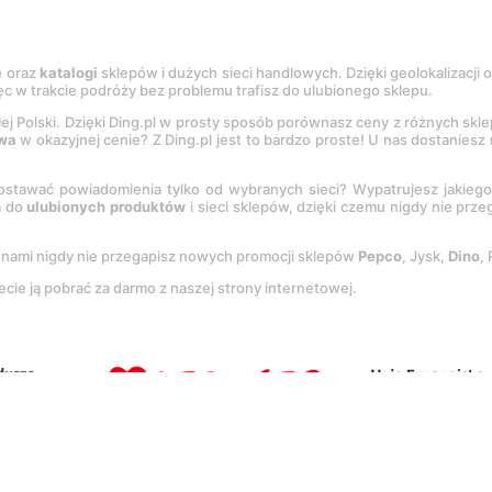
e
oraz
katalogi
sklepów i dużych sieci handlowych. Dzięki geolokalizacji
c w trakcie podróży bez problemu trafisz do ulubionego sklepu.
łej Polski. Dzięki Ding.pl w prosty sposób porównasz ceny z różnych skl
wa
w okazyjnej cenie? Z Ding.pl jest to bardzo proste! U nas dostanies
stawać powiadomienia tylko od wybranych sieci? Wypatrujesz jakieg
a do
ulubionych produktów
i sieci sklepów, dzięki czemu nigdy nie prz
Z nami nigdy nie przegapisz nowych promocji sklepów
Pepco
, Jysk,
Dino
,
ecie ją pobrać za darmo z naszej strony internetowej.