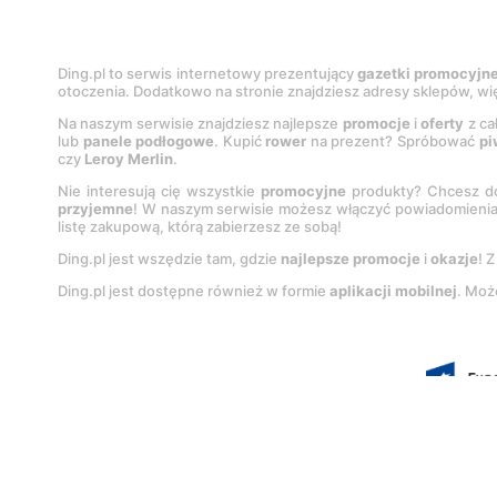
Ding.pl to serwis internetowy prezentujący
gazetki promocyjn
otoczenia. Dodatkowo na stronie znajdziesz adresy sklepów, wię
Na naszym serwisie znajdziesz najlepsze
promocje
i
oferty
z ca
lub
panele podłogowe
. Kupić
rower
na prezent? Spróbować
pi
czy
Leroy Merlin
.
Nie interesują cię wszystkie
promocyjne
produkty? Chcesz do
przyjemne
! W naszym serwisie możesz włączyć powiadomieni
listę zakupową, którą zabierzesz ze sobą!
Ding.pl jest wszędzie tam, gdzie
najlepsze promocje
i
okazje
! 
Ding.pl jest dostępne również w formie
aplikacji mobilnej
. Moż