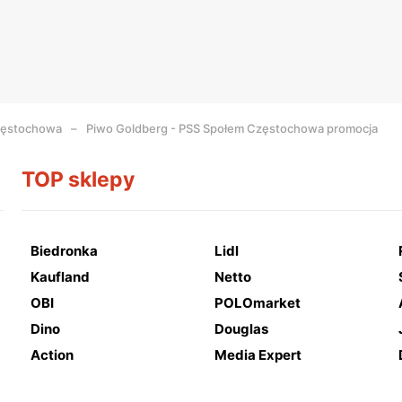
zęstochowa
Piwo Goldberg - PSS Społem Częstochowa promocja
TOP sklepy
Biedronka
Lidl
Kaufland
Netto
OBI
POLOmarket
Dino
Douglas
Action
Media Expert