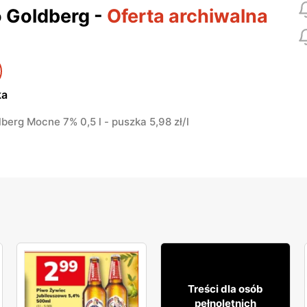
 Goldberg
-
Oferta archiwalna
ka
berg Mocne 7% 0,5 l - puszka 5,98 zł/l
4
29
Treści dla osób
pełnoletnich