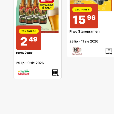
22% TANIEJ!
15
96
Piwo Staropramen
26% TANIEJ!
2
49
28 lip
-
11 sie 2026
Piwo Żubr
29 lip
-
9 sie 2026