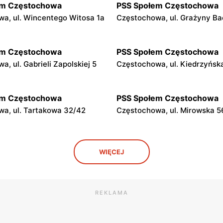
em Częstochowa
PSS Społem Częstochowa
a, ul. Wincentego Witosa 1a
Częstochowa, ul. Grażyny Ba
em Częstochowa
PSS Społem Częstochowa
, ul. Gabrieli Zapolskiej 5
Częstochowa, ul. Kiedrzyńsk
em Częstochowa
PSS Społem Częstochowa
a, ul. Tartakowa 32/42
Częstochowa, ul. Mirowska 5
em Częstochowa
PSS Społem Częstochowa
WIĘCEJ
a, ul. Warszawska 52
Częstochowa, ul. Jastrzębia 
em Częstochowa
PSS Społem Częstochowa
a al. Najświętszej Maryi
Częstochowa al. Wolności 3/
REKLAMA