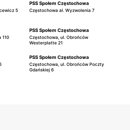
PSS Społem Częstochowa
cewicz 5
Częstochowa al. Wyzwolenia 7
PSS Społem Częstochowa
a 110
Częstochowa, ul. Obrońców
Westerplatte 21
PSS Społem Częstochowa
6
Częstochowa, ul. Obrońców Poczty
Gdańskiej 6
PSS Społem Częstochowa
11
Częstochowa al. Armii Krajowej 2
PSS Społem Częstochowa
5
Częstochowa, ul. Jasnogórska 61