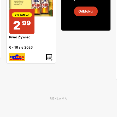
Piwo Książęce
Odblokuj
29 lip
-
12 sie 2026
21% TANIEJ!
2
99
Piwo Żywiec
6
-
16 sie 2026
REKLAMA