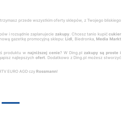
 otrzymasz przede wszystkim oferty sklepów, z Twojego bliskiego
epów i rozsądnie zaplanujecie
zakupy
. Chcesz tanio kupić
cukier
z nową gazetkę promocyjną sklepu:
Lidl
, Biedronka,
Media Markt
oś produktu w
najniższej cenie
? W Ding.pl
zakupy są proste i
egapisz najlepszych
ofert
. Dodatkowo z Ding.pl możesz stworzyć
 RTV EURO AGD czy
Rossmann
!