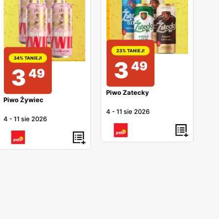
23% TANIEJ!
34% TANIEJ!
3
49
3
49
Piwo Zatecky
Piwo Żywiec
4
-
11 sie 2026
4
-
11 sie 2026