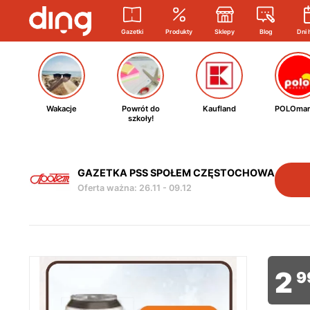
Gazetki
Produkty
Sklepy
Blog
Dni 
Wakacje
Powrót do
Kaufland
POLOmar
szkoły!
GAZETKA PSS SPOŁEM CZĘSTOCHOWA
Oferta ważna
:
26.11
-
09.12
2
9