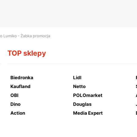
o Lumiko - Żabka promocja
TOP sklepy
Biedronka
Lidl
Kaufland
Netto
OBI
POLOmarket
Dino
Douglas
Action
Media Expert