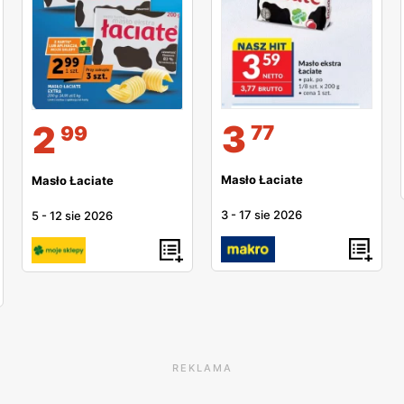
3
2
77
99
Masło Łaciate
Masło Łaciate
3
-
17 sie 2026
5
-
12 sie 2026
REKLAMA