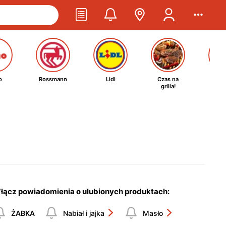
o
Rossmann
Lidl
Czas na
Ta
grilla!
kosm
łącz powiadomienia o ulubionych produktach:
ŻABKA
Nabiał i jajka
Masło