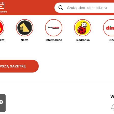
handlu
ket
Netto
Intermarche
Biedronka
Din
WSZĄ GAZETKĘ
W
9