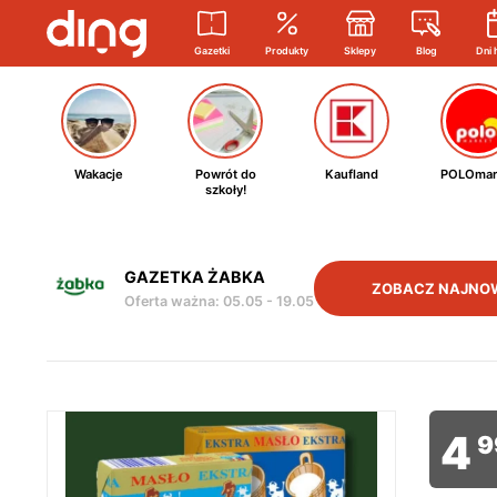
Gazetki
Produkty
Sklepy
Blog
Dni 
Wakacje
Powrót do
Kaufland
POLOmar
szkoły!
GAZETKA ŻABKA
ZOBACZ NAJNO
Oferta ważna
:
05.05
-
19.05
4
9