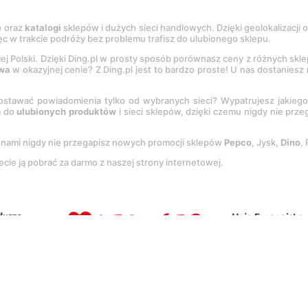
e
oraz
katalogi
sklepów i dużych sieci handlowych. Dzięki geolokalizacji
c w trakcie podróży bez problemu trafisz do ulubionego sklepu.
łej Polski. Dzięki Ding.pl w prosty sposób porównasz ceny z różnych skl
wa
w okazyjnej cenie? Z Ding.pl jest to bardzo proste! U nas dostanies
stawać powiadomienia tylko od wybranych sieci? Wypatrujesz jakieg
a do
ulubionych produktów
i sieci sklepów, dzięki czemu nigdy nie prz
Z nami nigdy nie przegapisz nowych promocji sklepów
Pepco
, Jysk,
Dino
,
ecie ją pobrać za darmo z naszej strony internetowej.
tację
Regulaminu
oraz
Polityki prywatności
.
Ustawienia preferencji
.
Co