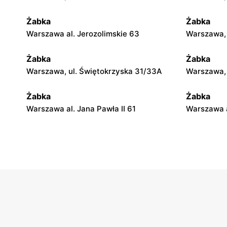
Żabka
Żabka
Warszawa al. Jerozolimskie 63
Warszawa, 
Żabka
Żabka
Warszawa, ul. Świętokrzyska 31/33A
Warszawa, u
Żabka
Żabka
Warszawa al. Jana Pawła II 61
Warszawa a
Żabka
Żabka
Warszawa, ul. Świętokrzyska 0 Stacja
Warszawa, 
Metra A14
Żabka
Żabka
Warszawa, ul. Chmielna 35
Warszawa, 
Żabka
Żabka