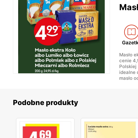
Masł
Gazet
Masło ek
cenie 4,
Polskiej
idealne 
masło o
Podobne produkty