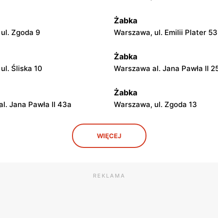
Żabka
ul. Zgoda 9
Warszawa, ul. Emilii Plater 53
Żabka
l. Śliska 10
Warszawa al. Jana Pawła II 2
Żabka
l. Jana Pawła II 43a
Warszawa, ul. Zgoda 13
Żabka
WIĘCEJ
ul. Grzybowska 5
Łódź, ul. Żurawia 14
Żabka
REKLAMA
ul. Chmielna 104
Warszawa, ul. Grzybowska 2
Żabka