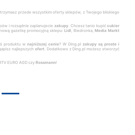
 otrzymasz przede wszystkim oferty sklepów, z Twojego bliskiego
epów i rozsądnie zaplanujecie
zakupy
. Chcesz tanio kupić
cukier
z nową gazetkę promocyjną sklepu:
Lidl
, Biedronka,
Media Markt
oś produktu w
najniższej cenie
? W Ding.pl
zakupy są proste i
egapisz najlepszych
ofert
. Dodatkowo z Ding.pl możesz stworzyć
 RTV EURO AGD czy
Rossmann
!
pyright by
INTERIA.PL
1999-
2026
. Wszystkie prawa zastrzeżone.