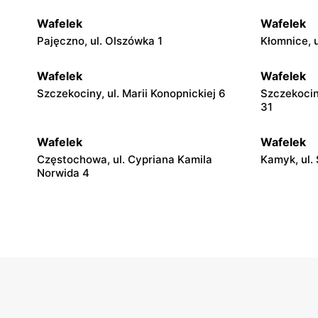
Wafelek
Wafelek
Pajęczno, ul. Olszówka 1
Kłomnice, 
Wafelek
Wafelek
Szczekociny, ul. Marii Konopnickiej 6
Szczekociny
31
Wafelek
Wafelek
Częstochowa, ul. Cypriana Kamila
Kamyk, ul.
Norwida 4
Wafelek
Wafelek
Częstochowa, ul. Wręczycka 140/142
Częstochow
Wafelek
Wafelek
Rudniki, ul. Częstochowska 9a
Poraj, ul. 
Wafelek
Wafelek