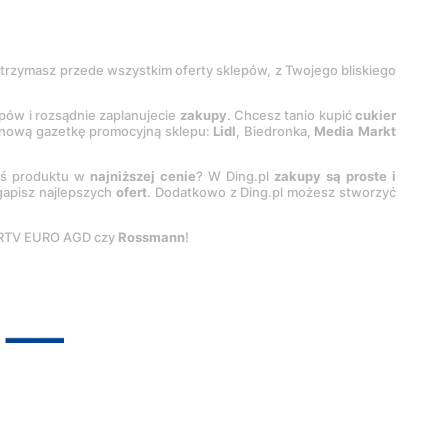
 otrzymasz przede wszystkim oferty sklepów, z Twojego bliskiego
epów i rozsądnie zaplanujecie
zakupy
. Chcesz tanio kupić
cukier
z nową gazetkę promocyjną sklepu:
Lidl
, Biedronka,
Media Markt
oś produktu w
najniższej cenie
? W Ding.pl
zakupy są proste i
egapisz najlepszych
ofert
. Dodatkowo z Ding.pl możesz stworzyć
 RTV EURO AGD czy
Rossmann
!