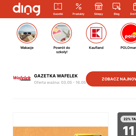
Gazetki
Produkty
Sklepy
Blog
Dni 
Wakacje
Powrót do
Kaufland
POLOmar
szkoły!
GAZETKA WAFELEK
ZOBACZ NAJNO
Oferta ważna
:
03.05
-
16.05
22% TA
11