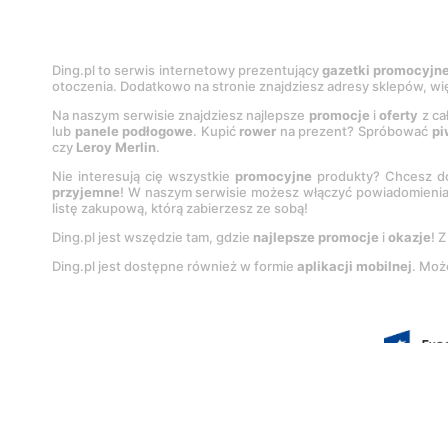
Ding.pl to serwis internetowy prezentujący
gazetki promocyjn
otoczenia. Dodatkowo na stronie znajdziesz adresy sklepów, wię
Na naszym serwisie znajdziesz najlepsze
promocje
i
oferty
z ca
lub
panele podłogowe
. Kupić
rower
na prezent? Spróbować
pi
czy
Leroy Merlin
.
Nie interesują cię wszystkie
promocyjne
produkty? Chcesz do
przyjemne
! W naszym serwisie możesz włączyć powiadomieni
listę zakupową, którą zabierzesz ze sobą!
Ding.pl jest wszędzie tam, gdzie
najlepsze promocje
i
okazje
! 
Ding.pl jest dostępne również w formie
aplikacji mobilnej
. Moż