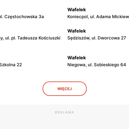
Wafelek
ul. Częstochowska 3a
Koniecpol, ul. Adama Mickiew
Wafelek
, ul. pl. Tadeusza Kościuszki
Sędziszów, ul. Dworcowa 27
Wafelek
 Szkolna 22
Niegowa, ul. Sobieskiego 64
Wafelek
WIĘCEJ
a, ul. Sabinowska 211
Kroczyce, ul. Handlowa 5
Wafelek
Armii Krajowej 2
Truskolasy, ul. Częstochowsk
REKLAMA
Wafelek