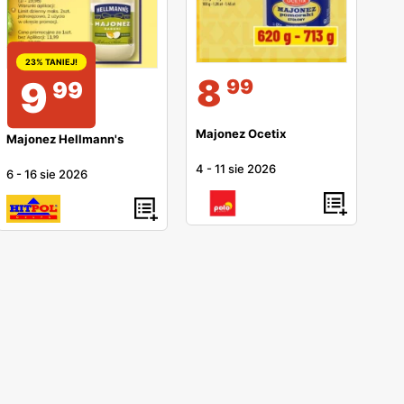
23% TANIEJ!
8
9
99
99
Majonez Ocetix
Majonez Hellmann's
4
-
11 sie 2026
6
-
16 sie 2026