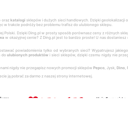
e
oraz
katalogi
sklepów i dużych sieci handlowych. Dzięki geolokalizacji
c w trakcie podróży bez problemu trafisz do ulubionego sklepu.
łej Polski. Dzięki Ding.pl w prosty sposób porównasz ceny z różnych skl
wa
w okazyjnej cenie? Z Ding.pl jest to bardzo proste! U nas dostanies
stawać powiadomienia tylko od wybranych sieci? Wypatrujesz jakieg
a do
ulubionych produktów
i sieci sklepów, dzięki czemu nigdy nie prz
Z nami nigdy nie przegapisz nowych promocji sklepów
Pepco
, Jysk,
Dino
,
ecie ją pobrać za darmo z naszej strony internetowej.