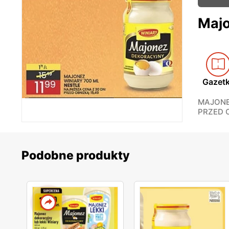
Majo
Gazet
MAJONE
PRZED O
Podobne produkty