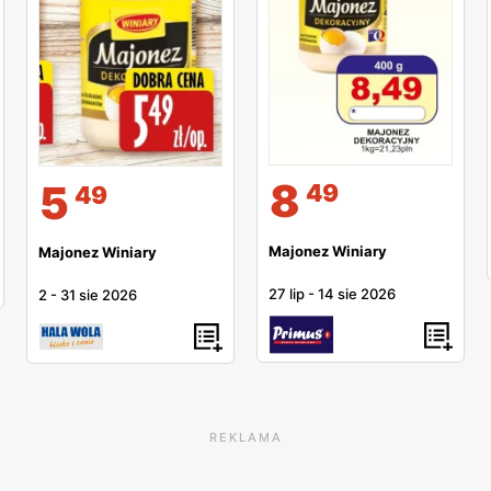
8
5
49
49
Majonez Winiary
Majonez Winiary
27 lip
-
14 sie 2026
2
-
31 sie 2026
REKLAMA