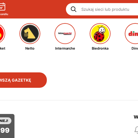
handlu
ket
Netto
Intermarche
Biedronka
Din
WSZĄ GAZETKĘ
W
NIEJ!
99