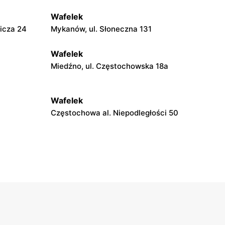
Wafelek
icza 24
Mykanów, ul. Słoneczna 131
Wafelek
Miedźno, ul. Częstochowska 18a
Wafelek
Częstochowa al. Niepodległości 50
Wafelek
Krzepice, ul. Wieluńska 1
Wafelek
a 18a
Pilica, ul. Żarnowiecka 40
Wafelek