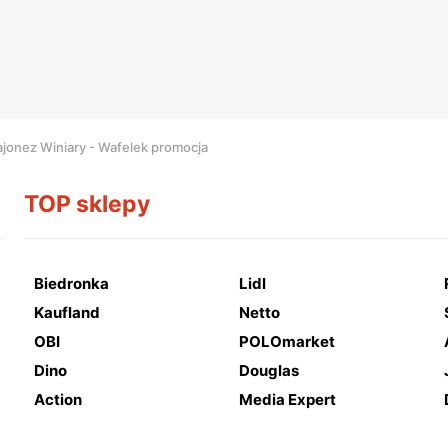
jonez Winiary - Wafelek promocja
TOP sklepy
Biedronka
Lidl
Kaufland
Netto
OBI
POLOmarket
Dino
Douglas
Action
Media Expert