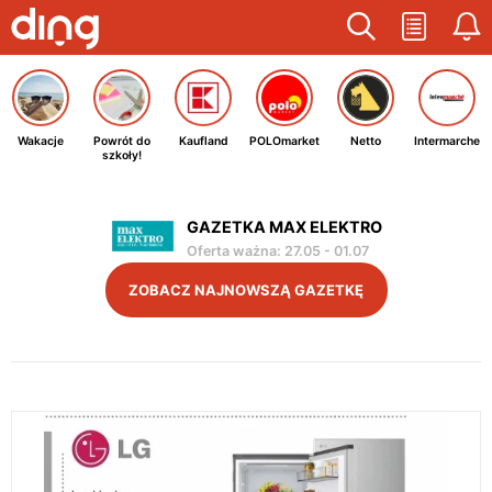
Wakacje
Powrót do
Kaufland
POLOmarket
Netto
Intermarche
szkoły!
GAZETKA MAX ELEKTRO
Oferta ważna
:
27.05
-
01.07
ZOBACZ NAJNOWSZĄ GAZETKĘ