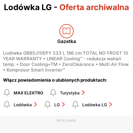
Lodówka LG
-
Oferta archiwalna
Gazetka
Lodówka GBBSJ10EPY 333 L 186 cm TOTAL NO FROST 10
YEAR WARRANTY • LINEAR Cooling™ - redukcja wahań
temp. • Door Cooling+TM • ZeroClearance • Multi Air Flow
• Kompresor Smart Inverter™
Włącz powiadomienia o ulubionych produktach:
MAX ELEKTRO
Turystyka
Lodówka
LG
Lodówka LG
REKLAMA