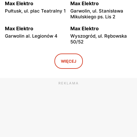
Max Elektro
Max Elektro
Pułtusk, ul. plac Teatralny 1
Garwolin, ul. Stanisława
Mikulskiego ps. Lis 2
Max Elektro
Max Elektro
Garwolin al. Legionów 4
Wyszogród, ul. Rębowska
50/52
Max Elektro
Max Elektro
Kamionna, ul. Józefa
Płońsk, ul. Warszawska 50
WIĘCEJ
Piłsudskiego 13
Max Elektro
Max Elektro
REKLAMA
Sochocin, ul. Guzikarzy 10
Węgrów, ul. Rynek Mariacki
1
Max Elektro
Max Elektro
Łowicz, ul. Kurkowa 8
Ciechanów, ul. Pułtuska 20
A
Max Elektro
Max Elektro
Jedlińsk, ul. Warecka 3
Sokołów Podlaski, ul. Długa