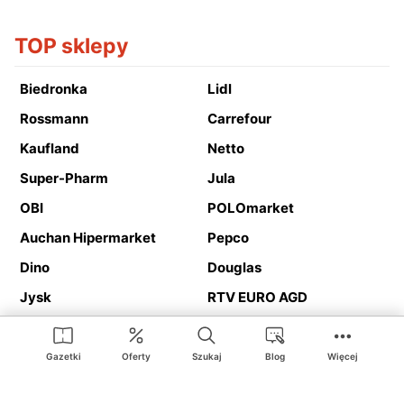
TOP sklepy
Biedronka
Lidl
Rossmann
Carrefour
Kaufland
Netto
Super-Pharm
Jula
OBI
POLOmarket
Auchan Hipermarket
Pepco
Dino
Douglas
Jysk
RTV EURO AGD
Action
Media Expert
Deichmann
Media Markt
Gazetki
Oferty
Szukaj
Blog
Więcej